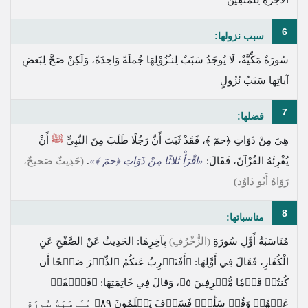
6
سبب نزولها:
سُورَةٌ مَكِّيَّةٌ، لَا يُوجَدُ سَبَبٌ لِنـُزُوْلِهَا جُملَةً وَاحِدَةً، وَلَكِنْ صَحَّ لِبَعضِ
آياتِها سَبَبُ نُزُولٍ
7
فضلها:
هِيَ مِنْ ذَوَاتِ
﴿حمٓ ﴾
، فَقَدْ ثَبَتَ أَنَّ رَجُلًا طَلَبَ مِنَ النَّبِيِّ
ﷺ
أَنْ
يُقْرِئَهُ القُرْآنَ، فَقَالَ:
«اقْرَأْ ثَلاثًا مِنْ ذَوَاتِ
﴿حمٓ ﴾
»
.
(حَدِيثٌ صَحيحٌ،
رَوَاهُ أَبُو دَاوُد)
8
مناسباتها:
مُنَاسَبَةُ أَوَّلِ سُورَةِ
(الزُّخْرُفِ)
بِآخِرِهَا: الحَدِيثُ عَنْ الصَّفْحِ عَنِ
الْكُفَارِ، فَقَالَ فِي أَوَّلِهَا:
﴿أَفَنَضۡرِبُ عَنكُمُ ٱلذِّكۡرَ صَفۡحًا أَن
كُنتُمۡ قَوۡمٗا مُّسۡرِفِينَ ٥﴾
، وَقالَ فِي خَاتِمَتِهَا:
﴿فَٱصۡفَحۡ
عَنۡهُمۡ وَقُلۡ سَلَٰمٞۚ فَسَوۡفَ يَعۡلَمُونَ ٨٩﴾
مُنَاسَبَةُ سُورَةِ