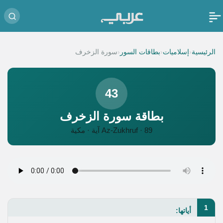
‹
‹
‹
الرئيسية
إسلاميات
بطاقات السور
سورة الزخرف
43
بطاقة سورة الزخرف
Az-Zukhruf · 89 آية · مكية
1
أياتها: