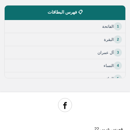
📋 فهرس البطاقات
1
الفاتحة
2
البقرة
3
آل عمران
4
النساء
5
المائدة
6
الأنعام
7
الأعراف
8
الأنفال
فهرس عربي 22