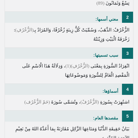
تِسْعٌ وَثَمَانُونَ
(89)
2
معني أسمها:
الزُّخْرُفُ: الذَّهَبُ، وَسُمِّيَتْ كُلُّ زِينَةٍ زُخْرُفًا، وَالمُرَادُ بِـ
(الزُّخْرُفِ)
:
زَخْرَفَةُ الْبَيْتِ وَزِيْنَتُهُ
3
سبب تسميتها:
انْفِرَادُ السُّورَةِ بِمَعْنَى
(الزُّخْرُفِ)
(1)
، وَدِلَالَةُ هَذَا الْاسْمِ عَلَى
الْمَقْصِدِ الْعَامِّ لِلسُّورَةِ وَمَوضُوعَاتِهَا
4
أسماؤها:
اشتُهِرَتْ بِسُورَةِ
(الزُّخْرُفْ)
، وتُسَمَّى سُورَةَ
(حَمْ الزُّخْرُف)
5
مقصدها العام:
بَيَانُ حَقِيقَةِ الدُّنْيَا وَمَتَاعِهَا الزَّائِلِ مُقَارَنَةً بِمَا أَعَدَّهُ اللهُ مِنْ نَعِيْمِ
الآخِرَةِ لِلمُتَّقِينَ