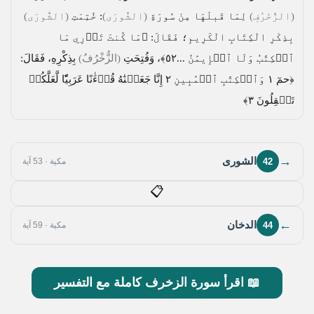
(الزُّخْرُفِ)
لِمَا قَبلَهَا مِنْ سُورَةِ
(الشُّورَى)
: خُتِمَتِ
(الشُّورَى)
بِذِكْرِ الْكِتَابِ الْكَرِيمِ؛ فَقَالَ:
﴿مَا كُنتَ تَدۡرِي مَا
ٱلۡكِتَٰبُ وَلَا ٱلۡإِيمَٰنُ ...٥٢﴾
، وَفُتِحَتِ
(الزُّخْرُفُ)
بِذِكْرِهِ، فَقَالَ:
﴿حمٓ ١ وَٱلۡكِتَٰبِ ٱلۡمُبِينِ ٢ إِنَّا جَعَلۡنَٰهُ قُرۡءَٰنًا عَرَبِيّٗا لَّعَلَّكُمۡ
تَعۡقِلُونَ ٣﴾
→
الشورى
42
مكية · 53 آية
📋
←
الدخان
44
مكية · 59 آية
📖 اقرأ سورة الزخرف كاملة مع التفسير