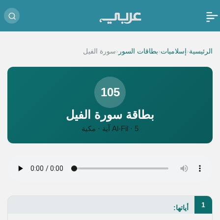
‹
‹
‹
الرئيسية
إسلاميات
بطاقات السور
سورة الفيل
105
بطاقة سورة الفيل
Al-Fil · 5 آية · مكية
1
أياتها: