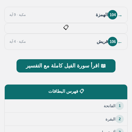
→
الهمزة
104
مكية · 9 آية
📋
←
قريش
106
مكية · 4 آية
📖 اقرأ سورة الفيل كاملة مع التفسير
📋 فهرس البطاقات
1
الفاتحة
2
البقرة