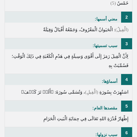
خَمْسٌ
(5)
2
معني أسمها:
(الْفِيلُ)
: الْحَيَوانُ الْمَعْرُوفُ، وَجَمْعُهُ أَفْيَالٌ وَفِيَلَةٌ
3
سبب تسميتها:
لِأَنَّ الْفِيلَ رَمَزَ إِلَى أَقْوَى وَسِيلَةٍ فِي هَدْمِ الْكَعْبَةِ فِي ذَلِكَ الْوَقْتِ؛
فَسُمِّيَتْ بِهِ
4
أسماؤها:
اشتُهِرَتْ بِسُورَةِ
(الْفِيلِ)
، وَتُسَمَّى سُورَةَ:
﴿أَلَمۡ تَرَ كَيۡفَ﴾
5
مقصدها العام:
إِظْهَارُ قُدْرَةِ اللهِ تَعَالَى فِي حِمَايَةِ الْبَيتِ الْحَرَامِ
6
سبب نزولها: