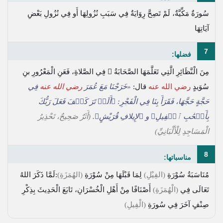
سُورَةٌ مَكِّيَّةٌ، لَمْ تَصِحَّ رِوَايَةٌ فِي سَبَبِ نُزُولِهَا أَو فِي نُزُولِ بَعْضِ
آيَاتِهَا
7
فضلها:
مِنَ الْنَّظَائِرِ الَّتِي تَعَلَّمَهَا الصَّحَابَةُ  فِي الصَّلاةِ، فَعَنِ الْمَعْرُورِ بنِ
سُوَيدٍ
رضي الله عنه
قال:
«خَرَجْنَا مَعَ عُمَرَ
رضي الله عنه
فِي
حَجَّةٍ حَجَّهَا، فَقَرَأَ بِنَا فِي الْفَجْرِ:
﴿أَلَمۡ تَرَ كَيۡفَ فَعَلَ رَبُّكَ
بِأَصۡحَٰبِ ٱلۡفِيلِ﴾
و
﴿لإِيلافِ قُرَيْشٍ﴾
.
(أَثَرٌ صَحِيحٌ، تَحْذِيرُ
الْمَسَاجِدِ لِلْأَلْبَانِيِّ)
8
مناسباتها:
مُنَاسَبَةُ سُوْرَةِ
(الفِيْلِ)
لِمَا قَبْلَهَا مِنْ سُوْرَةِ
(الهُمَزَةِ)
:لَمَّا ذَكَرَ اللهُ
تَعَالَى فِي
(الْهُمَزَةِ)
أَصْنَافًا مِنْ أَهْلِ الْخُسْرَانِ، تَابَعَ الْحَدِيثَ بِذِكْرِ
صِنْفٍ آخَرَ فِي سُورَةِ
(الْفِيلِ)