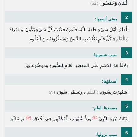
اثْنَتَانِ وَخَمْسُونَ
(52)
2
معني أسمها:
الْقَلَمُ: أَوَّلُ شَيْءٍ خَلَقَهُ اللَّهُ، فَأَمَرَهُ فَكَتَبَ كُلَّ شَيْءٍ يَكُونُ. وَالمُرَادُ
(بِالْقَلَمِ)
: كُلُّ قَلَمٍ يَكْتُبُ بِهِ النَّاسُ وَيَسْطُرُونَهُ مِنَ الْعُلُومِ
3
سبب تسميتها:
دِلَالَةُ هَذَا الاسْمِ عَلَى المَقصِدِ العَامِ لِلسُّورةِ وَمَوضُوعَاتِهَا
4
أسماؤها:
اشتُهِرَتْ بِسُورَةِ
(القَلَمِ)
، وتُسَمَّى سُورَةَ
(نٓ)
5
مقصدها العام:
إِثْبَاتُ نُبُوَةِ النَّبِيِّ
ﷺ
وَرَدُّ شُبُهَاتِ الْمُكَذِّبِينَ فِي أَخْلاقِهِ
ﷺ
وَرِسَالَتِهِ
6
سبب نزولها: