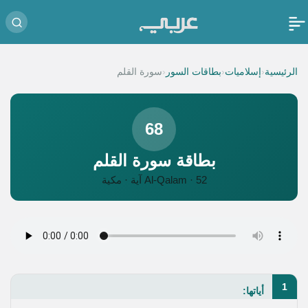
‹
‹
‹
الرئيسية
إسلاميات
بطاقات السور
سورة القلم
68
بطاقة سورة القلم
Al-Qalam · 52 آية · مكية
1
أياتها: