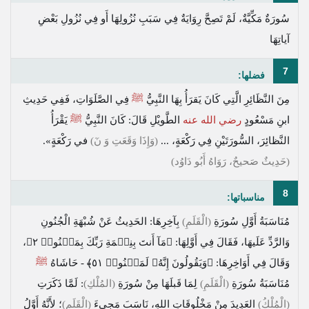
سُورَةٌ مَكِّيَّةٌ، لَمْ تَصِحَّ رِوَايَةٌ فِي سَبَبِ نُزُولِهَا أَو فِي نُزُولِ بَعْضِ
آياتِهَا
7
فضلها:
مِنَ النَّظَائِرِ الَّتِي كَانَ يَقرَأُ بِهَا النَّبِيُّ
ﷺ
فِي الصَّلَوَاتِ، فَفِي حَدِيثِ
ابنِ مَسْعُودٍ
رضي الله عنه
الطَّويْلِ قَالَ: كَانَ النَّبِيُّ
ﷺ
يَقْرَأُ
النَّظائِرَ، السُّورَتَيْنِ فِي رَكْعَةٍ، ...
(وَإِذَا وَقَعَتِ وَ نٓ)
في رَكْعَةٍ».
(حَدِيثٌ صَحيحٌ، رَوَاهُ أَبُو دَاوُد)
8
مناسباتها:
مُنَاسَبَةُ أَوَّلِ سُورَةِ
(الْقَلَمِ)
بِآخِرِهَا: الحَدِيثُ عَنْ شُبْهَةِ الْجُنُونِ
وَالرَّدِّ عَلَيهَا، فَقَالَ فِي أَوَّلِهَا:
﴿مَآ أَنتَ بِنِعۡمَةِ رَبِّكَ بِمَجۡنُونٖ ٢﴾
،
وَقَالَ فِي أَوَاخِرِهَا:
﴿وَيَقُولُونَ إِنَّهُۥ لَمَجۡنُونٞ ٥١﴾
- حَاشَاهُ
ﷺ
مُنَاسَبَةُ سُورَةِ
(الْقَلَمِ)
لِمَا قَبلَهَا مِنْ سُورَةِ
(المُلْكِ)
: لَمَّا ذَكَرَتِ
(الْمُلْكُ)
العَدِيدَ مِنْ مَخْلُوقَاتِ اللهِ، نَاسَبَ مَجِيءَ
(الْقَلَمِ)
؛ لأَنَّهُ أَوَّلُ