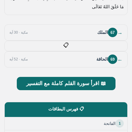
مَا خَلَقَ اللهُ تَعَالَى
→
الملك
67
مكية · 30 آية
📋
←
الحاقة
69
مكية · 52 آية
📖 اقرأ سورة القلم كاملة مع التفسير
📋 فهرس البطاقات
1
الفاتحة