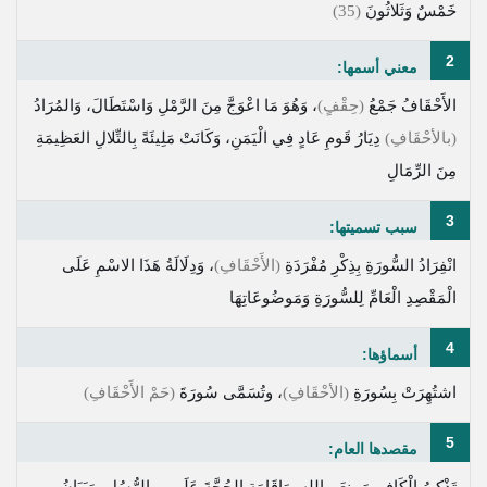
خَمْسٌ وَثَلاثُونَ
(35)
2
معني أسمها:
الأَحْقَافُ جَمْعُ
(حِقْفٍ)
، وَهُوَ مَا اعْوَجَّ مِنَ الرَّمْلِ وَاسْتَطَالَ، وَالمُرَادُ
(بالأحْقَافِ)
دِيَارُ قَومِ عَادٍ فِي الْيَمَنِ، وَكَانَتْ مَلِيئَةً بِالتِّلالِ العَظِيمَةِ
مِنَ الرِّمَالِ
3
سبب تسميتها:
انْفِرَادُ السُّورَةِ بِذِكْرِ مُفْرَدَةِ
(الأَحْقَافِ)
، وَدِلَالَةُ هَذَا الاسْمِ عَلَى
الْمَقْصِدِ الْعَامِّ لِلسُّورَةِ وَمَوضُوعَاتِهَا
4
أسماؤها:
اشتُهِرَتْ بِسُورَةِ
(الأحْقَافِ)
، وتُسَمَّى سُورَةَ
(حَمْ الأَحْقَافِ)
5
مقصدها العام:
تَذْكِيرُ الْكَافِرِينَ بِنِعَمِ اللهِ، وَإِقَامَةِ الحُجَّةَ عَلَيهِم بِالرُّسُلِ، وَبَيَانُ