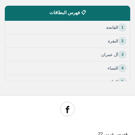
📋 فهرس البطاقات
1
الفاتحة
2
البقرة
3
آل عمران
4
النساء
5
المائدة
6
الأنعام
7
الأعراف
8
الأنفال
فهرس عربي 22