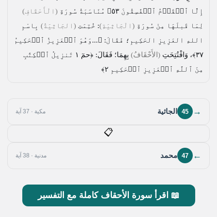
إِلَّا ٱلۡقَوۡمُ ٱلۡفَٰسِقُونَ ٥٣﴾
مُنَاسَبَةُ سُورَةِ
(الْأَحْقَافِ)
لِمَا قَبلَهَا مِنْ سُورَةِ
(الْجَاثِيَةِ)
: خُتِمَتِ
(الجَاثِيَةُ)
بِاسْمِ
اللهِ العَزِيزِ الحَكِيمِ؛ فَقَالَ:
﴿...وَهُوَ ٱلۡعَزِيزُ ٱلۡحَكِيمُ
٣٧﴾
، وَافْتُتِحَتِ
(الأَحْقَافُ)
بِهِمَا؛ فَقَالَ:
﴿حمٓ ١ تَنزِيلُ ٱلۡكِتَٰبِ
مِنَ ٱللَّهِ ٱلۡعَزِيزِ ٱلۡحَكِيمِ ٢﴾
→
الجاثية
45
مكية · 37 آية
📋
←
محمد
47
مدنية · 38 آية
📖 اقرأ سورة الأحقاف كاملة مع التفسير