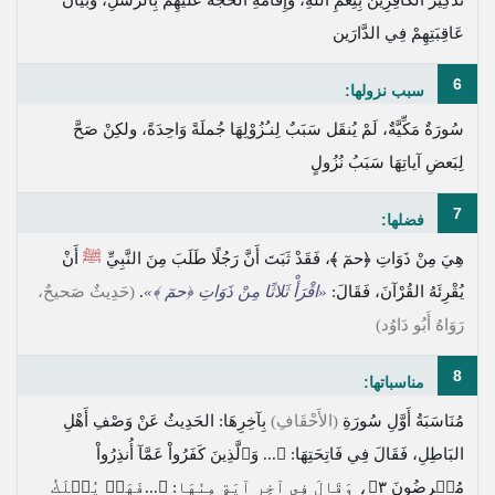
عَاقِبَتِهِمْ فِي الدَّارَين
6
سبب نزولها:
سُورَةٌ مَكِّيَّةٌ، لَمْ يُنقَل سَبَبٌ لِنـُزُوْلِهَا جُملَةً وَاحِدَةً، ولكِنْ صَحَّ
لِبَعضِ آياتِهَا سَبَبُ نُزُولٍ
7
فضلها:
هِيَ مِنْ ذَوَاتِ
﴿حمٓ ﴾
، فَقَدْ ثَبَتَ أَنَّ رَجُلًا طَلَبَ مِنَ النَّبِيِّ
ﷺ
أَنْ
يُقْرِئَهُ القُرْآنَ، فَقَالَ:
«اقْرَأْ ثَلاثًا مِنْ ذَوَاتِ
﴿حمٓ ﴾
»
.
(حَدِيثٌ صَحيحٌ،
رَوَاهُ أَبُو دَاوُد)
8
مناسباتها:
مُنَاسَبَةُ أَوَّلِ سُورَةِ
(الأَحْقَافِ)
بِآخِرِهَا: الحَدِيثُ عَنْ وَصْفِ أَهْلِ
البَاطِلِ، فَقَالَ فِي فَاتِحَتِهَا:
﴿... وَٱلَّذِينَ كَفَرُواْ عَمَّآ أُنذِرُواْ
مُعۡرِضُونَ ٣﴾
، وَقَالَ فِي آخِرِ آيَةٍ مِنْهَا:
﴿...فَهَلۡ يُهۡلَكُ