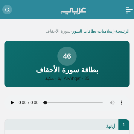
‹
‹
‹
الرئيسية
إسلاميات
بطاقات السور
سورة الأحقاف
46
بطاقة سورة الأحقاف
Al-Ahqaf · 35 آية · مكية
1
أياتها: