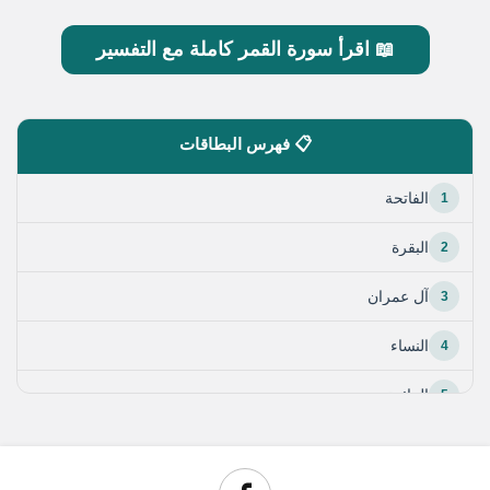
📖 اقرأ سورة القمر كاملة مع التفسير
📋 فهرس البطاقات
1
الفاتحة
2
البقرة
3
آل عمران
4
النساء
5
المائدة
6
الأنعام