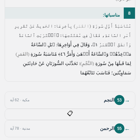
8
مناسباتها:
مُنَاسَبَةُ أَوَّلِ سُورَةِ
(القَمَرِ)
بِآخِرِهَا: الحَدِيثُ عَنْ تَقْرِيرِ
أَمْرِ السَّاعَةِ، فَقَالَ فِي مُفْتَتَحِهَا:
﴿ٱقۡتَرَبَتِ ٱلسَّاعَةُ
وَٱنشَقَّ ٱلۡقَمَرُ ١﴾
، وَقَالَ فِي أَوَاخِرِهَا:
﴿بَلِ ٱلسَّاعَةُ
مَوۡعِدُهُمۡ وَٱلسَّاعَةُ أَدۡهَىٰ وَأَمَرُّ ٤٦﴾
مُنَاسَبَةُ سُورَةِ
(القَمَرِ)
لِمَا قَبلَهَا مِنْ سُورَةِ
(النَّجْمِ)
: تَحَدَّثَتِ السُّورَتَانِ عَنْ حَادِثَتَينِ
سَمَاوِيَّتَين؛ فَنَاسَبَ تَتَابُعُهُمَا
→
النجم
53
مكية · 62 آية
📋
←
الرحمن
55
مدنية · 78 آية