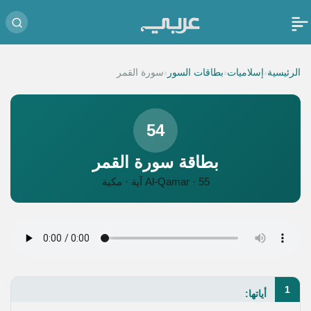
‹
‹
‹
الرئيسية
إسلاميات
بطاقات السور
سورة القمر
54
بطاقة سورة القمر
Al-Qamar · 55 آية · مكية
1
أياتها: