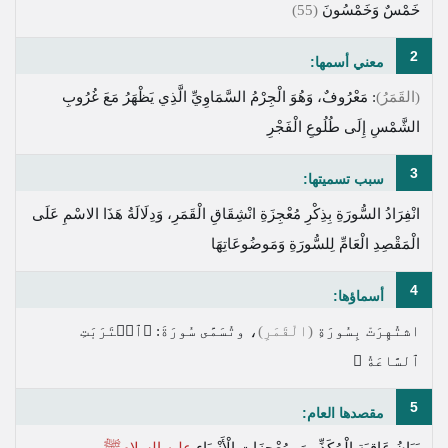
خَمْسٌ وَخَمْسُونَ
(55)
2
معني أسمها:
(القَمَرُ)
: مَعْرُوفٌ، وَهُوَ الْجِرْمُ السَّمَاوِيِّ الَّذِي يَظْهَرُ مَعَ غُرُوبِ
الشَّمْسِ إِلَى طُلُوعِ الْفَجْرِ
3
سبب تسميتها:
انْفِرَادُ السُّورَةِ بِذِكْرِ مُعْجِزَةِ انْشِقَاقِ الْقَمَرِ، وَدِلَالَةُ هَذَا الاسْمِ عَلَى
الْمَقْصِدِ الْعَامِّ لِلسُّورَةِ وَمَوضُوعَاتِهَا
4
أسماؤها:
اشتُهِرَتْ بِسُورَةِ
(الْقَمَرِ)
، وتُسَمَّى سُورَةَ:
﴿ٱقۡتَرَبَتِ
ٱلسَّاعَةُ ﴾
5
مقصدها العام:
بَيَانُ عَاقِبَةِ الْمُكَذِّبِينَ بِمُعْجِزَاتِ الْأَنْبِيَاءِ
عليه السلامﷺ