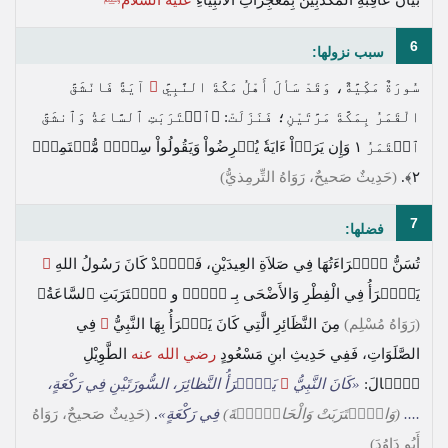
6
سبب نزولها:
سُورَةٌ مَكِّيَّةٌ، وَقَدْ سَألَ أَهْلُ مَكَّةَ النَّبِيَّ
ﷺ
آيَةً فَانْشَقَّ
الْقَمَرُ بِمَكَّةَ مَرَّتَيْنِ؛ فَنَزَلَتْ:
﴿ٱقۡتَرَبَتِ ٱلسَّاعَةُ وَٱنشَقَّ
ٱلۡقَمَرُ ١ وَإِن يَرَوۡاْ ءَايَةٗ يُعۡرِضُواْ وَيَقُولُواْ سِحۡرٞ مُّسۡتَمِرّٞ
٢﴾
.
(حَدِيثٌ صَحيحٌ، رَوَاهُ التِّرمِذيُّ)
7
فضلها:
تُسَنُّ قِٓۚرَاءَتُهَا فِي صَلاَةِ العِيدَيْنِ، فَقَٓۚدْ كَانَ رَسُولُ اللهِ
ﷺ
يَقْٓۚرَأُ فِي الْفِطْرِ وَالأَضْحَى بِـ
﴿قٓۚ﴾
و
﴿ٱقۡتَرَبَتِ ٱلسَّاعَةُ﴾
(رَوَاهُ مُسْلِم)
مِنَ النَّظَائِرِ الَّتِي كَانَ يَقٓۚرَأُ بِهَا النَّبِيُّ
ﷺ
فِي
الصَّلَوَاتِ، فَفِي حَدِيثِ ابنِ مَسْعُودٍ
رضي الله عنه
الطَّوِيْلِ
قَٓۚالَ:
«كَانَ النَّبِيُّ
ﷺ
يَقْٓۚرَأُ النَّظائِرَ، السُّورَتَيْنِ فِي رَكْعَةٍ،
....
(وَاقْٓۚتَرَبَتْ وَالْحَاقَّٓۚةَ)
فِي رَكْعَةٍ»
.
(حَدِيثٌ صَحيحٌ، رَوَاهُ
أَبُو دَاوُدَ)