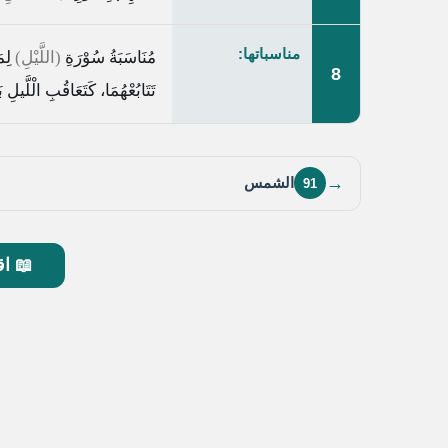
مناسباتها:
مُنَاسَبَةُ سُوْرَةِ
(اللَّيْلِ)
لِمَ
8
تَتَابُعْهُمَا، كَتَعَاقُبِ الْلَّيلِ بَ
→
الشمس
91
📖 اق