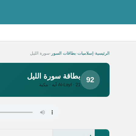
‹
‹
‹
الرئيسية
إسلاميات
بطاقات السور
سورة الليل
بطاقة سورة الليل
92
Al-Layl · 21 آية · مكية