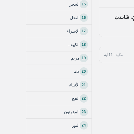
15
الحجر
نِ، فَنَاسَبَ
16
النحل
17
الإسراء
18
الكهف
مكية · 11 آية
19
مريم
20
طه
21
الأنبياء
22
الحج
23
المؤمنون
24
النور