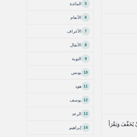
5
المائدة
6
الأنعام
7
الأعراف
8
الأنفال
9
التوبة
10
يونس
11
هود
12
يوسف
13
الرعد
 يُخَفِّفَ وَيَقْرَأَ
14
إبراهيم