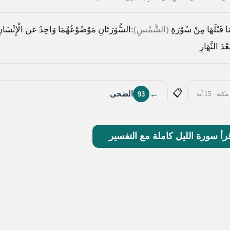
ا قَبْلَهَا مِنْ سُوْرَةِ
(الشَّمْسِ)
:السُّوَرَتَانِ مَوْضُوْعُهُمَا وَاحِدٌ عن الْإِنْسَا
عْدَ النَّهَارِ
📋
←
الضحى
93
مكية · 15 آية
رأ سورة الليل كاملة مع التفسير