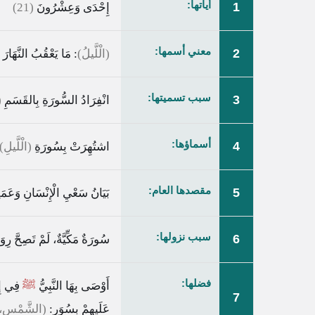
أياتها:
1
إِحْدَى وَعِشْرُونَ
(21)
معني أسمها:
2
(الْلَّيلُ)
: مَا يَعْقُبُ النَّهَار
سبب تسميتها:
3
انْفِرَادُ السُّورَةِ بِالقَسَمِ
(
أسماؤها:
4
اشتُهِرَتْ بِسُورَةِ
(الْلَّيلِ)
مقصدها العام:
5
بَيَانُ سَعْيِ الْإِنْسَانِ وَعَمَل
سبب نزولها:
6
سُورَةٌ مَكِّيَّةٌ، لَمْ تَصِحَّ رِ
فضلها:
أَوْصَى بِهَا النَّبِيُّ
ﷺ
فِي إِم
7
عَلَيهِمْ بِسُوَرِ:
(الشَّمْسِ، وَ