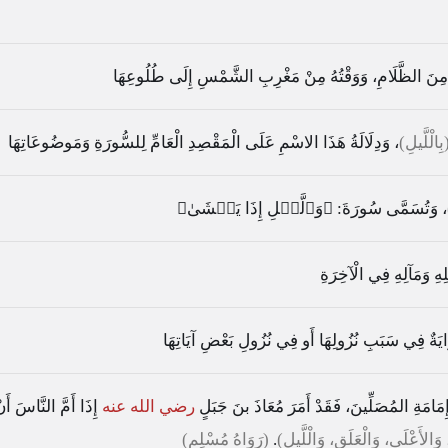
َ مِنَ الظَّلَامِ، وَوَقْتُهُ مِنْ مَغْرِبِ الشَّمْسِ إِلَى طُلُوعِهَا
بِالْلَّيلِ)
، وَدِلَالَةُ هَذَا الاسْمِ عَلَى الْمَقْصِدِ الْعَامِّ لِلسُّورَةِ وَمَوضُوعَاتِهَا
، وَتُسَمَّى سُورَةَ:
﴿وَٱلَّيۡلِ إِذَا يَغۡشَىٰ﴾
ِهِ وَمَآلِهِ فِي الْآخِرَةِ
وَايَةٌ فِي سَبَبِ نُزُولِهَا أَو فِي نُزُولِ بَعْضِ آيَاتِهَا
َامَةِ المُصَلِّينَ، فَقَدْ أَمَرَ مُعَاذَ بنَ جَبَلٍ
رضي الله عنه
إِذَا أَمَّ النَّاسَ أَنْ
الأَعْلَى، وَالْعَلَقِ، وَالْلَّيلِ)
.
(رَوَاهُ مُسْلِم)