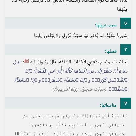
مِنْهُمَا
6
سبب نزولها:
سُورَةٌ مَكِّيَّةٌ، لَمْ يُذكَر لَهَا سَبَبُ نُزُولٍ ولا لِبَعْضِ آياتِها
7
فضلها:
اختُصَّتْ بِوصْفٍ دَقِيْقٍ لِأَحْدَاثِ السَّاعَةِ، قَالَ رَسُولُ اللهِ
ﷺ
:
«مَنْ
سَرَّهُ أَنْ يَنْظُرَ إِلَى يَومِ الْقِيَامَةِ كَأَنَّهُ رَأْيُ عَينٍ فَلْيَقْرَأَ:
﴿إِذَا
ٱلشَّمۡسُ كُوِّرَتۡ﴾
و
﴿إِذَا ٱلسَّمَآءُ ٱنفَطَرَتۡ﴾
و
﴿إِذَا ٱلسَّمَآءُ
ٱنشَقَّتۡ﴾
.
(حَدِيْثٌ صَحِيْحٌ، رَوَاهُ التِّرمِذِيُّ)
8
مناسباتها:
مُنَاسَبَةُ أَوَّلِ سُورَةِ
(الانشِقَاقِ)
بِآخِرِهَا: الحَدِيثُ عَنِ
الانشِقَاقِ الْحِسِّيِّ وَالْمَعْنَوِيِّ، فَذَكَرَ فِي فَاتِحَتِهَا
الانشِقَاقَ الْحِسِّيَّ لِلسَّمَاءِ فَقَالَ:
﴿إِذَا ٱلسَّمَآءُ ٱنشَقَّتۡ