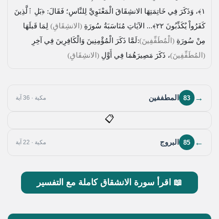
١﴾
، وَذَكَرَ فِي خَاتِمَتِهَا الانشِقَاقَ الْمَعْنَوِيَّ لِلنَّاسِ؛ فَقَالَ:
﴿بَلِ ٱلَّذِينَ
كَفَرُواْ يُكَذِّبُونَ ٢٢﴾
... الآيَاتِ مُنَاسَبَةُ سُورَةِ
(الانشِقَاقِ)
لِمَا قَبلَهَا
مِنْ سُورَةِ
(الْمُطَفِّفِينَ)
:لَمَّا ذَكَرَ الْمُؤْمِنِينَ وَالْكَافِرِينَ فِي آخِرِ
(المُطَفِّفِينَ)
، ذَكَرَ مَصِيرَهُمَا فِي أَوَّلِ
(الانشِقَاقِ)
→
المطففين
83
مكية · 36 آية
📋
←
البروج
85
مكية · 22 آية
📖 اقرأ سورة الانشقاق كاملة مع التفسير