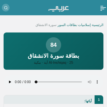
‹
‹
‹
الرئيسية
إسلاميات
بطاقات السور
سورة الانشقاق
84
بطاقة سورة الانشقاق
Al-Inshiqaq · 25 آية · مكية
1
أياتها: