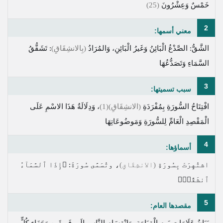
خَمْسٌ وَعِشْرُونَ
(25)
2
معني أسمها:
الشَّقُّ: الصَّدْعُ الْبَائِنُ وَغَيرُ الْبَائِنِ، وَالمُرَادُ
(بِالانشِقَاقِ)
: تَشَقُّقُ
السَّمَاءِ وَتَصَدُّعُهَا
3
سبب تسميتها:
افْتِتَاحُ السُّورَةِ بِمُفْرَدَةِ
(الانشِقَاقِ)
(1)
، وَدِلَالَةُ هَذَا الاسْمِ عَلَى
الْمَقْصِدِ الْعَامِّ لِلسُّورَةِ وَمَوضُوعَاتِهَا
4
أسماؤها:
اشتُهِرَتْ بِسُورَةِ
(الانشِقَاقِ)
، وتُسَمَّى سُورَةَ:
﴿إِذَا ٱلسَّمَآءُ
ٱنشَقَّتۡ﴾
5
مقصدها العام:
بَيَانُ عَلَامَاتِ يَومِ الْقِيَامَةِ، وَانْقِسَامِ النَّاسِ إِلَى فَرِيقَينِ وَجَزَاءِ كُلٍّ