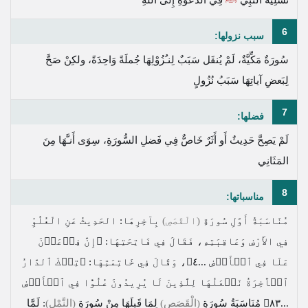
6
سبب نزولها:
سُورَةٌ مَكِّيَّةٌ، لَمْ يُنقَل سَبَبٌ لِنـُزُوْلِهَا جُملَةً وَاحِدَةً، ولكِنْ صَحَّ
لِبَعضِ آياتِهَا سَبَبُ نُزُولٍ
7
فضلها:
لَمْ يَصِحَّ حَدِيثٌ أَو أَثَرٌ خَاصٌّ فِي فَضلِ السُّورَةِ، سِوَى أَنـَّهَا مِنَ
المَثَانِي
8
مناسباتها:
مُنَاسَبَةُ أَوَّلِ سُورَةِ
(الْقَصَصِ)
بِآخِرِهَا: الحَدِيثُ عَنِ الْعُلُوِّ
فِي الأَرْضِ وَعَاقِبَتِهِ، فَقَالَ فِي فَاتِحَتِهَا:
﴿إِنَّ فِرۡعَوۡنَ
عَلَا فِي ٱلۡأَرۡضِ ...٤﴾
، وَقَالَ فِي خَاتِمَتِهَا:
﴿تِلۡكَ ٱلدَّارُ
ٱلۡأٓخِرَةُ نَجۡعَلُهَا لِلَّذِينَ لَا يُرِيدُونَ عُلُوّٗا فِي ٱلۡأَرۡضِ
...٨٣﴾
مُنَاسَبَةُ سُورَةِ
(الْقَصَصِ)
لِمَا قَبلَهَا مِنْ سُورَةِ
(النَّمْلِ)
: لَمَّا