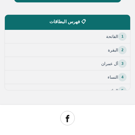
📋 فهرس البطاقات
1
الفاتحة
2
البقرة
3
آل عمران
4
النساء
5
المائدة
6
الأنعام
7
الأعراف
8
الأنفال