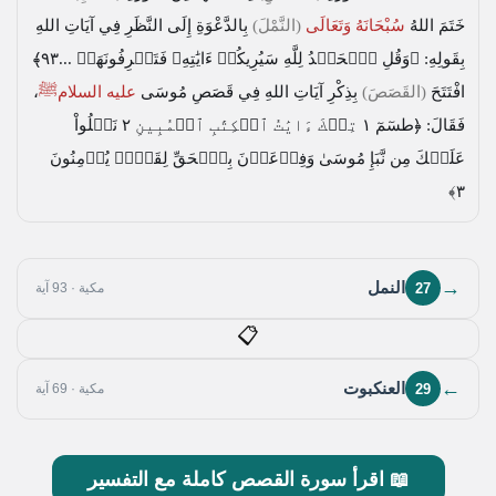
خَتَمَ اللهُ
سُبْحَانَهُ وَتَعَالَى
(النَّمْلَ)
بِالدَّعْوَةِ إِلَى النَّظَرِ فِي آيَاتِ اللهِ
بِقَولِهِ:
﴿وَقُلِ ٱلۡحَمۡدُ لِلَّهِ سَيُرِيكُمۡ ءَايَٰتِهِۦ فَتَعۡرِفُونَهَاۚ ...٩٣﴾
افْتَتَحَ
(القَصَصَ)
بِذِكْرِ آيَاتِ اللهِ فِي قَصَصِ مُوسَى
عليه السلامﷺ
،
فَقَالَ:
﴿طسٓمٓ ١ تِلۡكَ ءَايَٰتُ ٱلۡكِتَٰبِ ٱلۡمُبِينِ ٢ نَتۡلُواْ
عَلَيۡكَ مِن نَّبَإِ مُوسَىٰ وَفِرۡعَوۡنَ بِٱلۡحَقِّ لِقَوۡمٖ يُؤۡمِنُونَ
٣﴾
→
النمل
27
مكية · 93 آية
📋
←
العنكبوت
29
مكية · 69 آية
📖 اقرأ سورة القصص كاملة مع التفسير