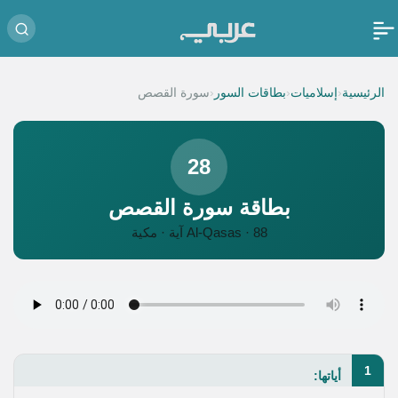
‹
‹
‹
الرئيسية
إسلاميات
بطاقات السور
سورة القصص
28
بطاقة سورة القصص
Al-Qasas · 88 آية · مكية
1
أياتها: