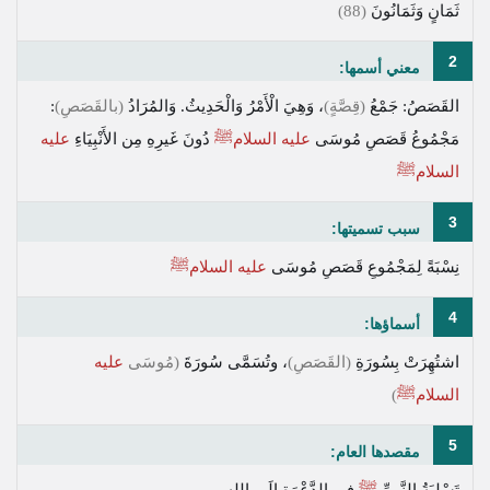
ثَمَانٍ وَثَمَانُونَ
(88)
2
معني أسمها:
القَصَصُ: جَمْعُ
(قِصَّةٍ)
، وَهِيَ الْأَمْرُ وَالْحَدِيثُ. وَالمُرَادُ
(بالقَصَصِ)
:
مَجْمُوعُ قَصَصِ مُوسَى
عليه السلامﷺ
دُونَ غَيرِهِ مِن الأَنْبِيَاءِ
عليه
السلامﷺ
3
سبب تسميتها:
نِسْبَةً لِمَجْمُوعِ قَصَصِ مُوسَى
عليه السلامﷺ
4
أسماؤها:
اشتُهِرَتْ بِسُورَةِ
(القَصَصِ)
، وتُسَمَّى سُورَةَ
(مُوسَى
عليه
السلامﷺ
)
5
مقصدها العام:
تَسْلِيَةُ النَّبِيِّ
ﷺ
فِي الدَّعْوَةِ إِلَى اللهِ