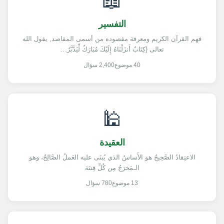
📖
التفسير
فهم القرآن الكريم ومعرفة مقصوده من أسمى المقاصد, يقول الله
تعالى {كِتَابٌ أَنزَلْنَاهُ إِلَيْكَ مُبَارَكٌ لِّيَدَّبَّرُ…
40 موضوع
2,400 سؤال
🕌
العقيدة
الاعتِقادُ الصَّحِيحُ هو الأَساسُ الذي يُبنَى عليه العَملُ الصَّالِحُ، وهو
الـمَخرَجُ مِن كُلِّ فِتنَة
13 موضوع
780 سؤال