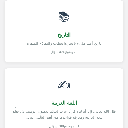
📚
التاريخ
تاريخ أمتنا مليء بالعبر والعظات والنماذج المبهرة
7 موضوع
420 سؤال
✍️
اللغة العربية
قال الله تعالى: {إنا أنزلناه قرآنا عربيا لعلكم تعقلون} يوسف:2 , تعلُّم
اللغة العربية ومعرفة قواعدها من أهم السُّبل التي…
13 موضوع
780 سؤال