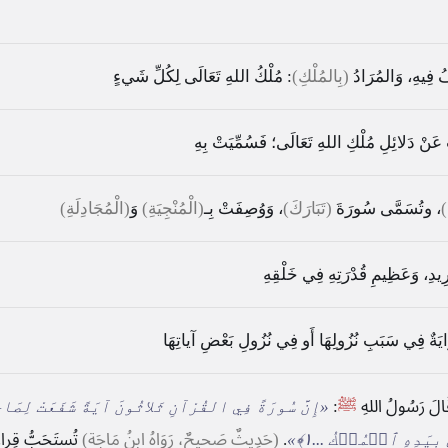
فُ فِيهِ، وَالمُرَادُ
(بِالمُلْكِ)
: مُلْكُ اللهِ تَعَالَى لِكُلِّ شَيءٍ
ثُ عَنْ دَلائِلِ مُلْكِ اللهِ تَعَالَى؛ فَسُمِّيَتْ بِهِ
)
، وتُسَمَّى سُورَةَ
(تَبَارَكَ)
، وَوُصِفَتْ بِـ
(الْمُنْجِيَةِ)
وَ
(الْمُجَادِلَةِ)
رِيدِ، وَعَظِيمِ قُدْرَتِهِ فِي خَلْقِهِ
ِوَايَةٌ فِي سَبَبِ نُزُولِهَا أَو فِي نُزُولِ بَعْضِ آياتِهَا
قَالَ رَسُولُ اللهِ
ﷺ
:
«إِنَّ سُورَةً فِي القُرْآنِ ثَلاثُونَ آيَةً شَفَعَتْ لِصَاح
 بِيَدِهِ ٱلۡمُلۡكُ ...١﴾
»
.
(حَدِيثٌ صَحيحٌ، رَوَاهُ ابنُ مَاجَة)
تُستَحَبُّ قِراءَتُ