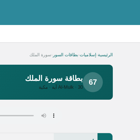
‹
‹
‹
الرئيسية
إسلاميات
بطاقات السور
سورة الملك
بطاقة سورة الملك
67
Al-Mulk · 30 آية · مكية