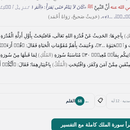
 الله عنه
أَنَّ النَّبِيَّ
ﷺ
«كَانَ لاَ يَنَامُ حَتَى يَقرَأَ:
﴿الٓمٓ ١ تَنزِيلُ ٱلۡكِتَٰبِ﴾
ۡمُلۡكُ ...١﴾
»
.
(حَدِيثٌ صَحيحٌ، رَوَاهُ أَحْمَد)
كِ)
بِآخِرِهَا: الحَدِيثُ عَنْ قُدْرَةِ اللهِ تَعَالَى، فَافتُتِحَتْ بِأَوَّلِ أَدِلَّةِ الْقُدْرَةِ
ٱلۡحَيَوٰةَ ...٢﴾
، وَخُتِمَتْ بِأَهَمِّ مُقَوِّمَاتِ الْحَيَاةِ فَقَالَ:
﴿قُلۡ أَرَءَيۡت
يكُم بِمَآءٖ مَّعِينِۭ ٣٠﴾
مُنَاسَبَةُ سُورَةِ
(المُلْكِ)
لِمَا قَبلَهَا مِنْ سُورَةِ
ِنْفَينِ مِمَّنْ آمَنَ وَكَفَرَ، وَافْتُتِحَتِ
(الْمُلْكُ)
بِاخْتِبَارِهِمَا؛ فَقَالَ:
﴿أَيُّكُمۡ 
📋
←
القلم
68
مدنية · 12 آية
رأ سورة الملك كاملة مع التفسير