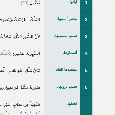
أياتها:
1
ثَلاثُونَ
(30)
معني أسمها:
2
المُلْكُ: مَا يُمْلَكُ وَيُتَصَرَّ
سبب تسميتها:
3
لأنَّ السُّورَةَ كُلَّهَا تَتَحَدَّ
أسماؤها:
4
اشتُهِرَتْ بِسُورَةِ
(الْمُلْكِ
مقصدها العام:
5
بَيَانُ مُلْكِ اللهِ تَعَالَى الْفَ
سبب نزولها:
6
سُورَةٌ مَكِّيَّةٌ، لَمْ تَصِحَّ ر
فضلها:
مُنْجِيَةٌ مِن عَذَابِ القَبْرِ، 
غُفِرَ لَه:
﴿تَبَٰرَكَ ٱلَّذِي