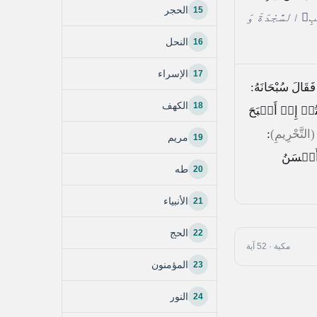
15
الحجر
السَّجْدَةَ وَ
16
النحل
17
الإسراء
 فَقَالَ سُبْحَانَهُ:
18
الكهف
ُمۡ إِنۡ أَصۡبَحَ
(التَّحْرِيمِ)
:
19
مريم
أَحۡسَنُ
20
طه
21
الأنبياء
22
الحج
مكية · 52 آية
23
المؤمنون
24
النور