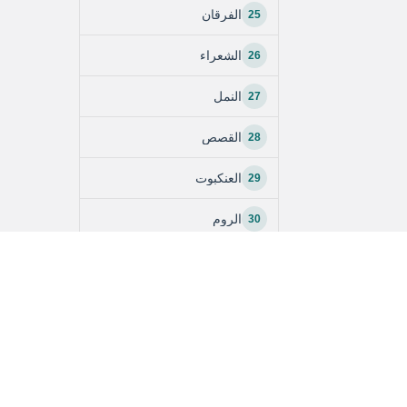
25
الفرقان
26
الشعراء
27
النمل
28
القصص
29
العنكبوت
30
الروم
31
لقمان
32
السجدة
33
الأحزاب
34
سبأ