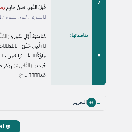
7
قَبلَ النَّومِ، فعَنْ جَابِـرٍ
رضي
﴿تَبَٰرَكَ ٱلَّذِي بِيَدِهِ ٱل
مناسباتها:
مُنَاسَبَةُ أَوَّلِ سُورَةِ
(المُلْ
﴿ٱلَّذِي خَلَقَ ٱلۡمَوۡتَ وَ
8
مَآؤُكُمۡ غَوۡرٗا فَمَن يَأۡتِ
خُتِمَتِ
(التَّحْرِيمُ)
بِذِكْرِ ص
عَمَلٗاۚ ...٢﴾
→
التحريم
66
📖 اق