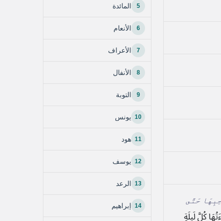
5
المائدة
6
الأنعام
7
الأعراف
8
الأنفال
9
التوبة
10
يونس
11
هود
12
يوسف
13
الرعد
ِبِهَا حَتَّى
14
إبراهيم
هَا كُلَّ لَيلَةٍ