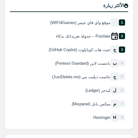
الأكثر زيارة
موقع واي فاي جيمز (WIFI4Games)
1
Postlate – جدولة تغريداتك بذكاء
2
ج
جيت هاب كوبايلوت (GitHub Copilot)
3
ب
بانتست لاين (Pentest-Standard)
4
ج
جاست ديليت مي (JustDelete.me)
5
ل
ليدجر (Ledger)
6
م
ميكس بانل (Mixpanel)
7
H
Hostinger
8