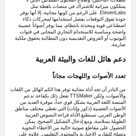
يمتلكون ميزانية للاشتراك في منصات باهظة مثل
ElevenLabs. على الرغم من كونها مجانية، إلا أنها توفر
جودة تفوق التوقعات بفضل استخدامها لمحركات ذكاء
اصطناعي قوية ومحدثة بانتظام، مما يوفر أصواتاً عصبية
واضحة ومناسبة للاستخدام التجاري المجاني في قنوات
اليوتيوب أو العروض التقديمية دون المطالبة بحقوق ملكية
صارمة.
دعم هائل للغات والبيئة العربية
تعدد الأصوات واللهجات مجاناً
من النادر أن تجد أداة مجانية توفر هذا الكم الهائل من اللغات
والأصوات، ولكن TTSMaker تفعل ذلك بكفاءة. تدعم
المنصة اللغة العربية بشكل قوي جداً، موفرة العديد من
الأصوات العصبية (ذكور وإناث) التي تغطي مختلف مناطق
الوطن العربي. تستطيع الأداة قراءة النصوص العربية
الطويلة بسلاسة، ومع إدخال التشكيل الصحيح، يمكن
الحصول على مقاطع صوتية خالية من الأخطاء النحوية
وتصلح للتقارير الإخبارية والمحتوى التعليمي. علاوة على