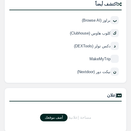
اكتشف أيضاً
ب
براوز (Browse AI)
ك
كلوب هاوس (Clubhouse)
د
دكس تولز (DEXTools)
MakeMyTrip
ن
نيكت دور (Nextdoor)
إعلان
مساحة إعلانية
أضف موقعك