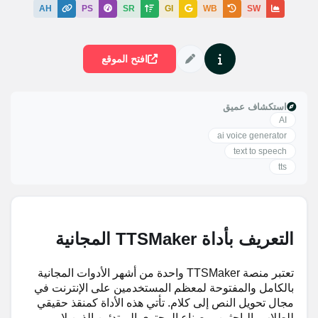
AH
PS
SR
GI
WB
SW
افتح الموقع
استكشاف عميق
AI
ai voice generator
text to speech
tts
التعريف بأداة TTSMaker المجانية
تعتبر منصة TTSMaker واحدة من أشهر الأدوات المجانية
بالكامل والمفتوحة لمعظم المستخدمين على الإنترنت في
مجال تحويل النص إلى كلام. تأتي هذه الأداة كمنقذ حقيقي
للطلاب، الباحثين، وصناع المحتوى المبتدئين الذين لا