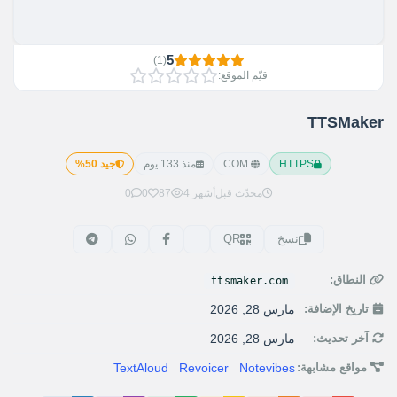
5
)
1
(
قيّم الموقع:
TTSMaker
HTTPS
.COM
منذ 133 يوم
جيد 50%
محدّث قبل
4 أشهر
87
0
0
نسخ
QR
النطاق:
ttsmaker.com
تاريخ الإضافة:
مارس 28, 2026
آخر تحديث:
مارس 28, 2026
مواقع مشابهة:
Notevibes
Revoicer
TextAloud