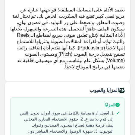
تعتمد الأداة على البساطة المطلقة؛ فواجهتها عبارة عن
مربع نصي كبير تضع فيه السكربت الخاص بك، ثم تختار لغة
وصوت المعلق، وتضغط على زر التوليد. في غضون ثوانٍ،
سيكون الملف جاهزاً للتحميل. هذه السرعة والسهولة تجعلها
الأداة المثالية لإنتاج تعليق صوتي سريع لمقاطع الـ Reels
والتيك توك، أو لقراءة المقالات الطويلة وتنزيلها للاستماع
إليها لاحقاً (Podcasting). كما أنها تقدم أداة إضافية رائعة
تسمح بتعديل درجة الصوت (Pitch) ومستوى الصوت
(Volume) بشكل عام ليتناسب مع أي موسيقى خلفية قد
تضيفها في برامج المونتاج لاحقاً.
المزايا والعيوب
المزايا
1. أفضل أداة مجانية بالكامل في سوق أدوات تحويل النص
إلى كلام بلا منازع. 2. حقوق الاستخدام التجاري المجاني
تمثل فرصة ذهبية لصناع المحتوى المبتدئين وقنوات
اليوتيوب. 3. سهولة الوصول والاستخدام المباشر دون