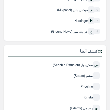
م
ميكس بانل (Mixpanel)
6
H
Hostinger
7
غ
غراوند نيوز (Ground News)
8
اكتشف أيضاً
س
سكريبول (Scribble Diffusion)
ستيم (Steam)
Priceline
Kinsta
ي
يوديمي (Udemy)