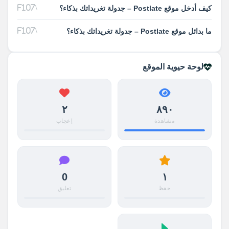
كيف أدخل موقع Postlate – جدولة تغريداتك بذكاء؟
ما بدائل موقع Postlate – جدولة تغريداتك بذكاء؟
لوحة حيوية الموقع
٢
٨٩٠
مشاهدة
إعجاب
0
١
حفظ
تعليق