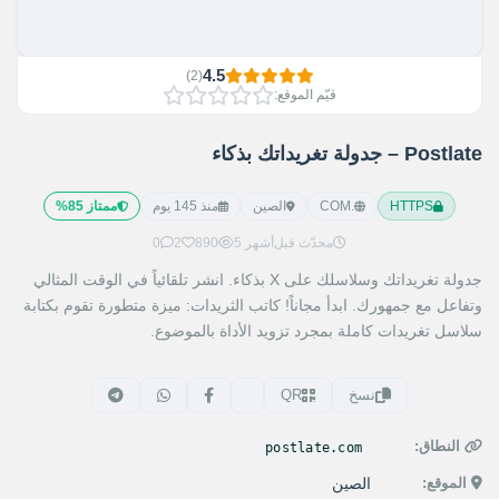
4.5
)
2
(
قيّم الموقع:
Postlate – جدولة تغريداتك بذكاء
HTTPS
.COM
الصين
منذ 145 يوم
ممتاز 85%
محدّث قبل
5 أشهر
890
2
0
جدولة تغريداتك وسلاسلك على X بذكاء. انشر تلقائياً في الوقت المثالي
وتفاعل مع جمهورك. ابدأ مجاناً! كاتب الثريدات: ميزة متطورة تقوم بكتابة
سلاسل تغريدات كاملة بمجرد تزويد الأداة بالموضوع.
نسخ
QR
النطاق:
postlate.com
الموقع:
الصين