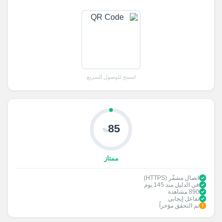
امسح للوصول السريع
85
%
ممتاز
اتصال مشفّر (HTTPS)
في الدليل منذ 145 يوم
890 مشاهدة
تفاعل إيجابي
تم التحقق مؤخراً