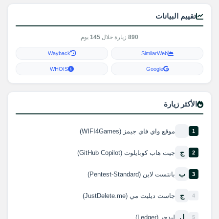
تقييم البيانات
890
زيارة خلال
145
يوم
Wayback
SimilarWeb
WHOIS
Google
الأكثر زيارة
موقع واي فاي جيمز (WIFI4Games)
1
ج
جيت هاب كوبايلوت (GitHub Copilot)
2
ب
بانتست لاين (Pentest-Standard)
3
ج
جاست ديليت مي (JustDelete.me)
4
ل
ليدجر (Ledger)
5