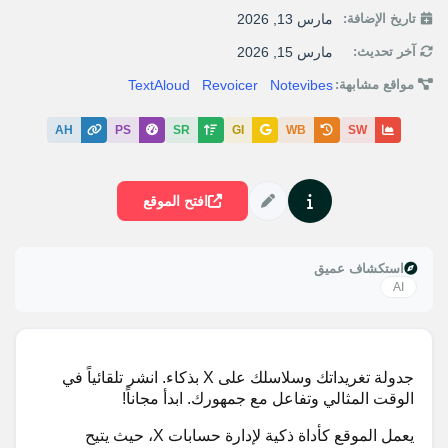
تاريخ الإضافة:
مارس 13, 2026
آخر تحديث:
مارس 15, 2026
مواقع مشابهة:
Notevibes
Revoicer
TextAloud
AH
PS
SR
GI
WB
SW
افتح الموقع
استكشاف عميق
AI
جدولة تغريداتك وسلاسلك على X بذكاء. انشر تلقائياً في
الوقت المثالي وتفاعل مع جمهورك. ابدأ مجاناً!
يعمل الموقع كأداة ذكية لإدارة حسابات X، حيث يتيح