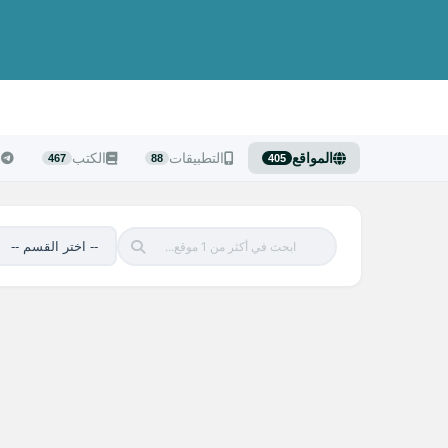
المواقع
التطبيقات
الكتب
ا
467
88
405