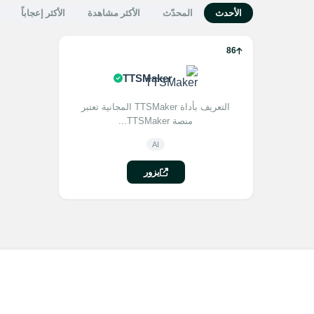
الأحدث
المحدّث
الأكثر مشاهدة
الأكثر إعجاباً
86
TTSMaker
التعريف بأداة TTSMaker المجانية تعتبر
منصة TTSMaker...
AI
يزور