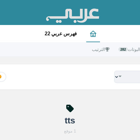
فهرس عربي 22
لبوتات
الترتيب
282
tts
1 موقع