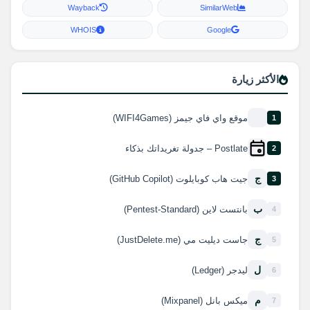
Wayback
SimilarWeb
WHOIS
Google
الأكثر زيارة
موقع واي فاي جيمز (WIFI4Games)
1
Postlate – جدولة تغريداتك بذكاء
2
ج
جيت هاب كوبايلوت (GitHub Copilot)
3
ب
بانتست لاين (Pentest-Standard)
4
ج
جاست ديليت مي (JustDelete.me)
5
ل
ليدجر (Ledger)
6
م
ميكس بانل (Mixpanel)
7