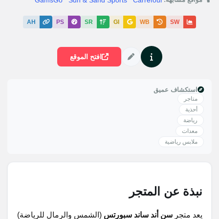
GamsGo
Sun & Sand Sports
Carrefour
AH
PS
SR
GI
WB
SW
افتح الموقع
استكشاف عميق
متاجر
أحذية
رياضة
معدات
ملابس رياضية
نبذة عن المتجر
يعد متجر
سن أند ساند سبورتس
(الشمس والرمال للرياضة)