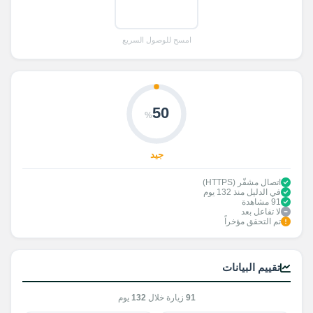
امسح للوصول السريع
50
%
جيد
اتصال مشفّر (HTTPS)
في الدليل منذ 132 يوم
91 مشاهدة
لا تفاعل بعد
تم التحقق مؤخراً
تقييم البيانات
91
زيارة خلال
132
يوم