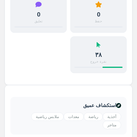
0
0
حفظ
تعليق
٣٨
نقرة خروج
استكشاف عميق
أحذية
رياضة
معدات
ملابس رياضية
متاجر