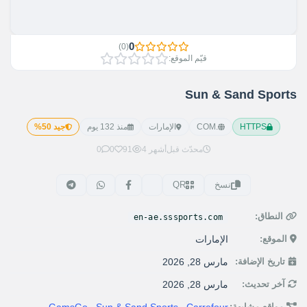
0
)
0
(
قيّم الموقع:
Sun & Sand Sports
HTTPS
.COM
الإمارات
منذ 132 يوم
جيد 50%
محدّث قبل
4 أشهر
91
0
0
نسخ
QR
النطاق:
en-ae.sssports.com
الموقع:
الإمارات
تاريخ الإضافة:
مارس 28, 2026
آخر تحديث:
مارس 28, 2026
مواقع مشابهة: