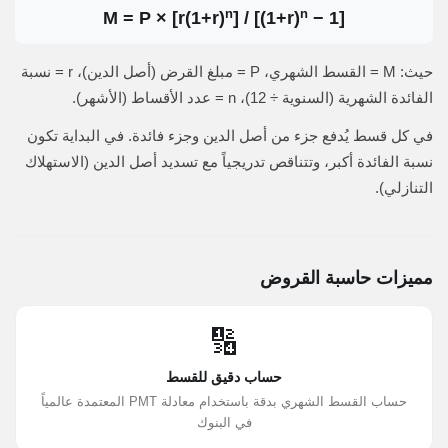
n
n
M = P × [r(1+r)
] / [(1+r)
− 1]
حيث: M = القسط الشهري، P = مبلغ القرض (أصل الدين)، r = نسبة
الفائدة الشهرية (السنوية ÷ 12)، n = عدد الأقساط (الأشهر).
في كل قسط يُدفع جزء من أصل الدين وجزء فائدة. في البداية تكون
نسبة الفائدة أكبر، وتتناقص تدريجياً مع تسديد أصل الدين (الاستهلاك
التنازلي).
مميزات حاسبة القروض
🔢
حساب دقيق للقسط
حساب القسط الشهري بدقة باستخدام معادلة PMT المعتمدة عالمياً
في البنوك