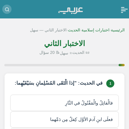
‹
‹
‹
الرئيسية
اختبارات إسلامية
الحديث
الاختبار الثاني — سهل
الاختبار الثاني
📜 الحديث
📝 20 سؤال
⭐ سهل
1 / 20
في الحديث: "إذا الْتَقَى المُسْلِمانِ بسَيْفَيْهِما:
1
فالْقاتِلُ والْمَقْتُولُ في النَّارِ
فعلَى ابنِ آدمَ الأوَّل كِفلٌ مِن دَمِّهما