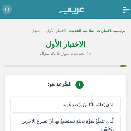
‹
‹
‹
الرئيسية
اختبارات إسلامية
الحديث
الاختبار الأول — سهل
الاختبار الأول
📜 الحديث
📝 20 سؤال
⭐ سهل
1 / 20
الصُّرَعة هو:
1
الذي يَغلِبُه النَّاسُ ويَصرَعُونه
الَّذي يَتمتَّعُ بقوَّةٍ بَدنيَّةٍ يَستطيعُ بها أنْ يَصرَعَ الآخَرين
ويَغلِبَهُم