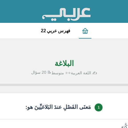
فهرس عربي 22
البلاغة
📝 20 سؤال
✍️ اللغة العربية
⭐⭐ متوسط
1 / 20
مَعنَى الفَصْلِ عندَ البَلاغيِّينَ هو:
1
بَةِ