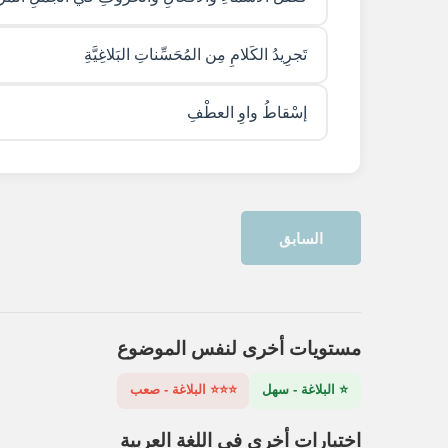
تَجرِيدُ الكَلامِ مِن المُحَسِّناتِ البَلاغِيَّةِ
إسْقاطُ واوِ العطْفِ
السابق
مستويات أخرى لنفس الموضوع
⭐ البلاغة - سهل
⭐⭐⭐ البلاغة - صعب
اختبارات أخرى في اللغة العربية