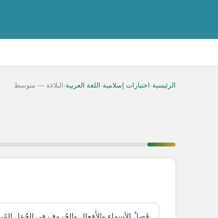
‹
‹
‹
الرئيسية
اختبارات إسلامية
اللغة العربية
البلاغة — متوسط
فَصلُ الأسماءِ والأَفعالِ والحُروفِ في الجُمَلِ المُركَّ