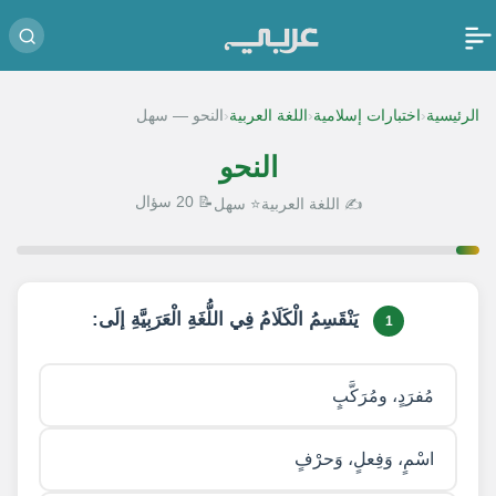
‹
‹
‹
الرئيسية
اختبارات إسلامية
اللغة العربية
النحو — سهل
النحو
📝 20 سؤال
✍️ اللغة العربية
⭐ سهل
1 / 20
يَنْقَسِمُ الْكَلَامُ فِي اللُّغَةِ الْعَرَبِيَّةِ إلَى:
1
مُفرَدٍ، ومُرَكَّبٍ
اسْمٍ، وَفِعلٍ، وَحرْفٍ