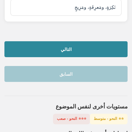
نَكِرَةٍ، ومَعرِفَةٍ، ومَزِيجٍ
التالي
السابق
مستويات أخرى لنفس الموضوع
⭐⭐ النحو - متوسط
⭐⭐⭐ النحو - صعب