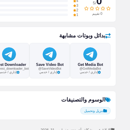
0
4
/5
3
2
0
تقييم
1
بدائل وبوتات مشابهة
Save Video Bot
Get Media Bot
rest_downloader_bot
@SaveVideoBot
@GetMediaBot
إداري / خدمي
إداري / خدمي
إداري / خدمي
الوسوم والتصنيفات
تنزيل وتحميل
الإبلاغ عن مشكلة
|