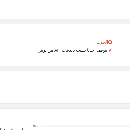
العيوب
يتوقف أحيانا بسبب تحديثات API من تويتر
0%
ما تقييمك لهذا ا