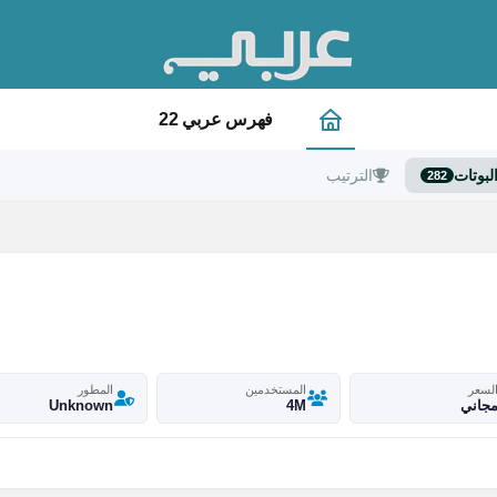
فهرس عربي 22
لبوتات
الترتيب
282
لسعر
المستخدمين
المطور
جاني
4M
Unknown