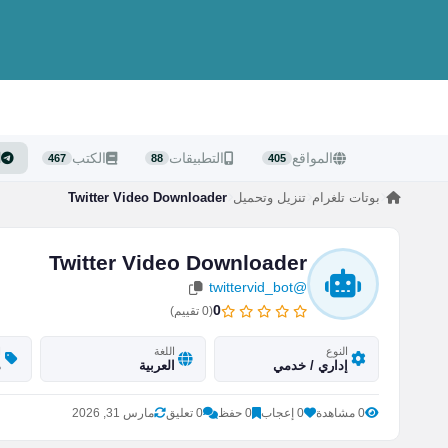
المواقع
التطبيقات
الكتب
ا
467
88
405
بوتات تلغرام
تنزيل وتحميل
Twitter Video Downloader
Twitter Video Downloader
@twittervid_bot
0
(
0
تقييم)
النوع
اللغة
ا
إداري / خدمي
العربية
م
0 مشاهدة
0 إعجاب
0 حفظ
0 تعليق
مارس 31, 2026