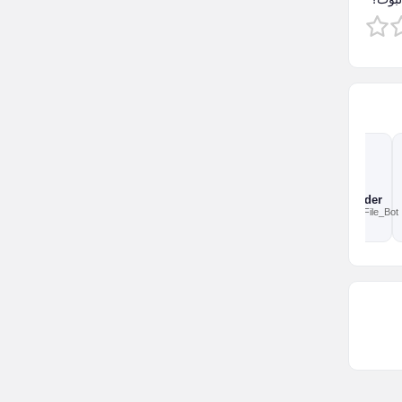
Any Save
Spotify Downloader
@AnySaveBot
@Spotify_Downloader_File_Bot
إداري / خدمي
إداري / خدمي