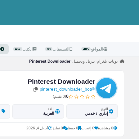
المواقع
التطبيقات
الكتب
ا
467
88
405
بوتات تلغرام
تنزيل وتحميل
Pinterest Downloader
Pinterest Downloader
@pinterest_downloader_bot
0
(
0
تقييم)
النوع
اللغة
ا
إداري / خدمي
العربية
م
0 مشاهدة
0 إعجاب
0 حفظ
0 تعليق
أبريل 4, 2026