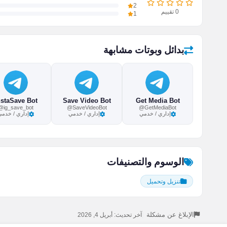
2
0
تقييم
1
بدائل وبوتات مشابهة
nstaSave Bot
Save Video Bot
Get Media Bot
@ig_save_bot
@SaveVideoBot
@GetMediaBot
إداري / خدمي
إداري / خدمي
إداري / خدمي
الوسوم والتصنيفات
تنزيل وتحميل
الإبلاغ عن مشكلة
|
آخر تحديث: أبريل 4, 2026