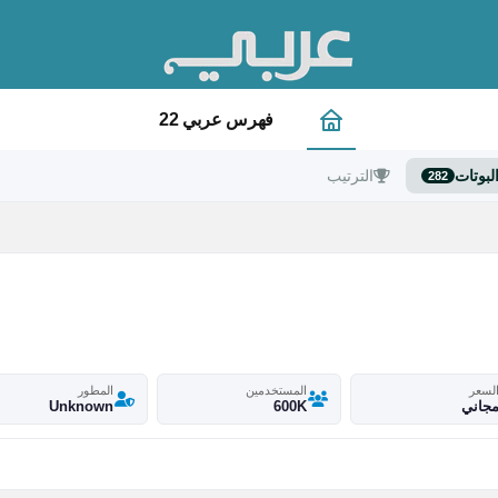
فهرس عربي 22
لبوتات
الترتيب
282
لسعر
المستخدمين
المطور
جاني
600K
Unknown