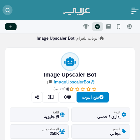
بوتات تلغرام
Image Upscaler Bot
Image Upscaler Bot
@ImageUpscalerBot
0
(
0
تقييم)
0
0
فتح البوت
النوع
اللغة
إداري / خدمي
الإنجليزية
السعر
المستخدمين
مجاني
250K