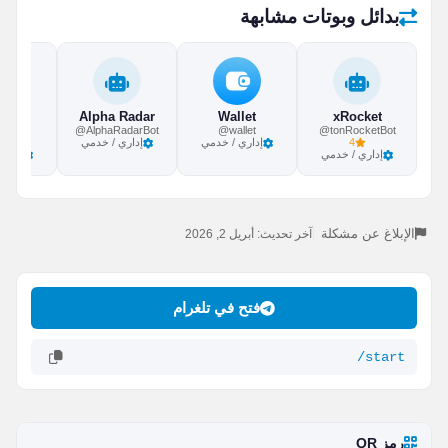
بدائل وبوتات مشابهة
a Bot
Alpha Radar
Wallet
xRocket
a_bot
@AlphaRadarBot
@wallet
@tonRocketBot
4
إداري / خدمي
إداري / خدمي
إداري / خدمي
إداري
الإبلاغ عن مشكلة
|
آخر تحديث: أبريل 2, 2026
فتح في تلغرام
/start
رمز QR