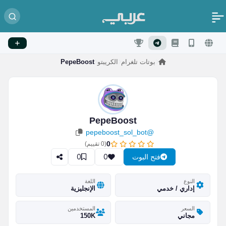
بوتات تلغرام
الكريبتو
PepeBoost
PepeBoost
@pepeboost_sol_bot
0
(
0
تقييم)
0
0
فتح البوت
النوع
اللغة
إداري / خدمي
الإنجليزية
السعر
المستخدمين
مجاني
150K