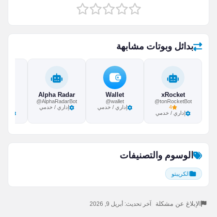
بدائل وبوتات مشابهة
a Bot
Alpha Radar
Wallet
xRocket
a_bot
@AlphaRadarBot
@wallet
@tonRocketBot
4
إداري / خدمي
إداري / خدمي
إداري / خدمي
إداري
الوسوم والتصنيفات
الكريبتو
الإبلاغ عن مشكلة
|
آخر تحديث: أبريل 9, 2026