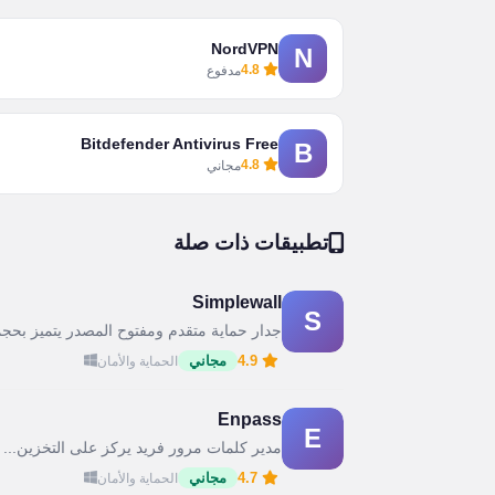
NordVPN
N
4.8
مدفوع
Bitdefender Antivirus Free
B
4.8
مجاني
تطبيقات ذات صلة
Simplewall
S
جدار حماية متقدم ومفتوح المصدر يتميز بحجم
4.9
مجاني
الحماية والأمان
Enpass
E
مدير كلمات مرور فريد يركز على التخزين...
4.7
مجاني
الحماية والأمان