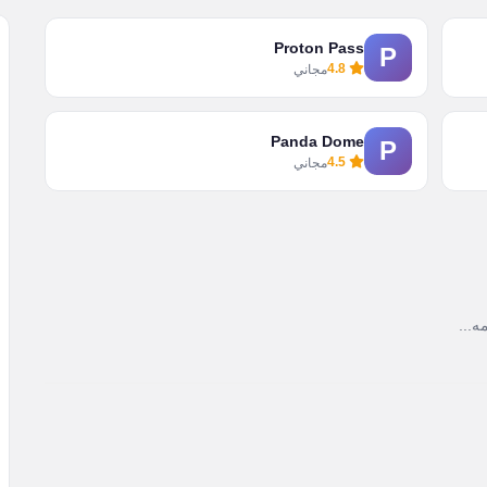
Proton Pass
P
4.8
مجاني
Panda Dome
P
4.5
مجاني
ه...