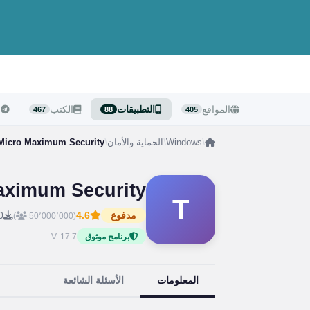
المواقع
التطبيقات
الكتب
ا
467
88
405
/
Windows
/
الحماية والأمان
/
Micro Maximum Security
aximum Security
T
مدفوع
4.6
0
)
(50٬000٬000
V. 17.7
برنامج موثوق
المعلومات
الأسئلة الشائعة