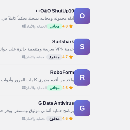
O&O ShutUp10++
O
أداة محمولة ومجانية تمنحك تحكماً كاملاً في..
4.8
مجاني
الحماية والأمان
Surfshark
S
خدمة VPN سريعة ومتقدمة حائزة على جوائز....
4.7
مدفوع
الحماية والأمان
RoboForm
R
واحد من أقدم مديري كلمات المرور وأدوات..
4.6
مجاني
الحماية والأمان
G Data Antivirus
G
برنامج حماية ألماني موثوق ومستقر. يوفر حما
4.6
مدفوع
الحماية والأمان