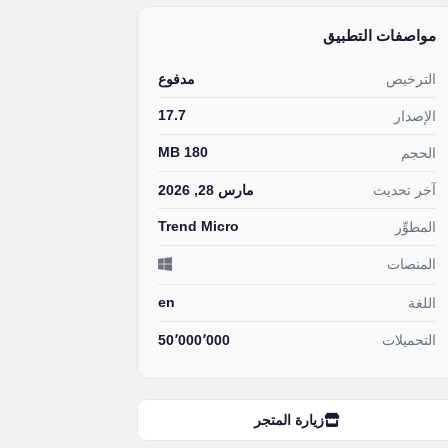
مواصفات التطبيق
الترخيص
مدفوع
17.7
الإصدار
180 MB
الحجم
آخر تحديث
مارس 28, 2026
Trend Micro
المطوِّر
المنصات
en
اللغة
التحميلات
50٬000٬000
زيارة المتجر