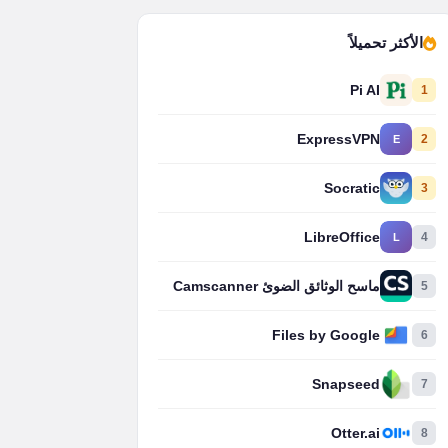
الأكثر تحميلاً
Pi AI
1
ExpressVPN
2
E
Socratic
3
LibreOffice
4
L
5
ماسح الوثائق الضوئ Camscanner
Files by Google
6
Snapseed
7
Otter.ai
8