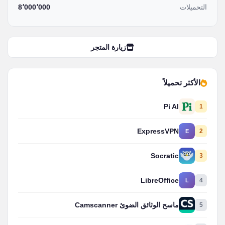
التحميلات
8٬000٬000
زيارة المتجر
الأكثر تحميلاً
Pi AI
1
ExpressVPN
2
E
Socratic
3
LibreOffice
4
L
5
ماسح الوثائق الضوئ Camscanner