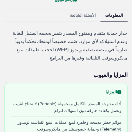
برنامج موثوق
المعلومات
الأسئلة الشائعة
جدار حماية متقدم ومفتوح المصدر يتميز بحجمه الضئيل للغاية
وعدم استهلاكه لأي موارد. صُمم خصيصاً ليمنحك تحكماً يدوياً
صارماً في منصة تصفية ويندوز (WFP) لحجب تطبيقات تتبع
مايكروسوفت التلقائية وغيرها من البرامج.
المزايا والعيوب
المزايا
أداة مفتوحة المصدر بالكامل ومحمولة (Portable) لا تحتاج لتثبيت
وتعمل بكفاءة خارقة دون استهلاك للرام
قوائم حظر مدمجة وجاهزة لمنع عمليات التتبع القياسية لويندوز
(Telemetry) وحماية خصوصيتك من مايكروسوفت