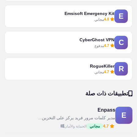
Emsisoft Emergency Kit
E
4.8
مجاني
CyberGhost VPN
C
4.7
مدفوع
RogueKiller
R
4.7
مجاني
تطبيقات ذات صلة
Enpass
E
مدير كلمات مرور فريد يركز على التخزين...
4.7
مجاني
الحماية والأمان