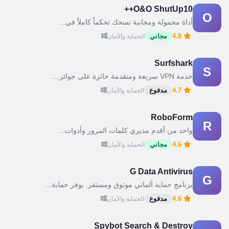
O&O ShutUp10++
O
أداة محمولة ومجانية تمنحك تحكماً كاملاً في...
4.8
مجاني
الحماية والأمان
Surfshark
S
خدمة VPN سريعة ومتقدمة حائزة على جوائز....
4.7
مدفوع
الحماية والأمان
RoboForm
R
واحد من أقدم مديري كلمات المرور وأدوات...
4.6
مجاني
الحماية والأمان
G Data Antivirus
G
برنامج حماية ألماني موثوق ومستقر. يوفر حماية...
4.6
مدفوع
الحماية والأمان
Spybot Search & Destroy