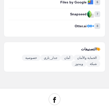
Files by Google
6
Snapseed
7
Otter.ai
8
التصنيفات
الحماية والأمان
أمان
جدار_ناري
خصوصية
شبكة
ويندوز