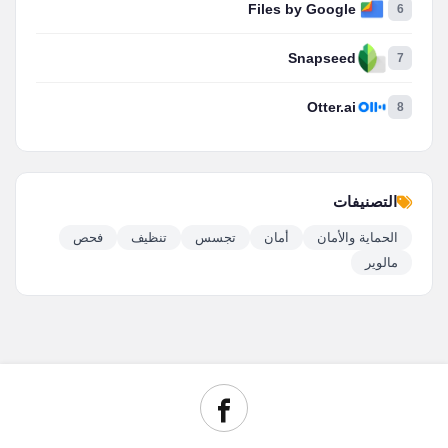
Files by Google
6
Snapseed
7
Otter.ai
8
التصنيفات
الحماية والأمان
أمان
تجسس
تنظيف
فحص
مالوير