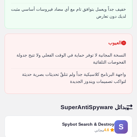
خفيف جداً ويعمل بتوافق تام مع أي مضاد فيروسات أساسي مثبت
لديك دون تعارض
العيوب
النسخة المجانية لا توفر حماية في الوقت الفعلي ولا تتيح جدولة
الفحوصات التلقائية
واجهة البرنامج كلاسيكية جداً ولم تتلقَّ تحديثات بصرية حديثة
لتواكب تصميمات ويندوز الجديدة
بدائل SuperAntiSpyware
Spybot Search & Destroy
S
4.6
مجاني