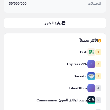
التحميلات
30٬000٬000
زيارة المتجر
الأكثر تحميلاً
Pi AI
1
ExpressVPN
2
E
Socratic
3
LibreOffice
4
L
5
ماسح الوثائق الضوئ Camscanner