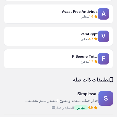
Avast Free Antivirus
A
4.6
مجاني
VeraCrypt
V
4.7
مجاني
F-Secure Total
F
4.7
مدفوع
تطبيقات ذات صلة
Simplewall
S
جدار حماية متقدم ومفتوح المصدر يتميز بحجمه...
4.9
مجاني
الحماية والأمان