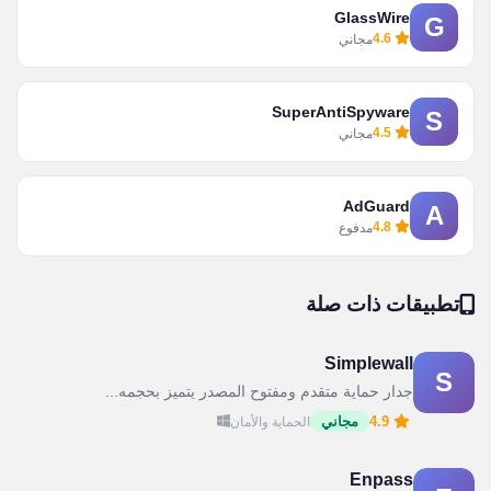
GlassWire
G
4.6
مجاني
SuperAntiSpyware
S
4.5
مجاني
AdGuard
A
4.8
مدفوع
تطبيقات ذات صلة
Simplewall
S
جدار حماية متقدم ومفتوح المصدر يتميز بحجمه...
4.9
مجاني
الحماية والأمان
Enpass