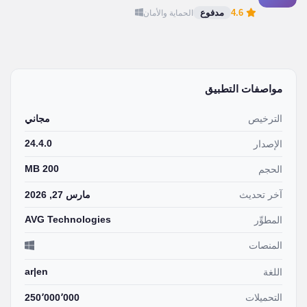
4.6
مدفوع
الحماية والأمان
مواصفات التطبيق
الترخيص
مجاني
24.4.0
الإصدار
200 MB
الحجم
آخر تحديث
مارس 27, 2026
AVG Technologies
المطوِّر
المنصات
ar|en
اللغة
التحميلات
250٬000٬000