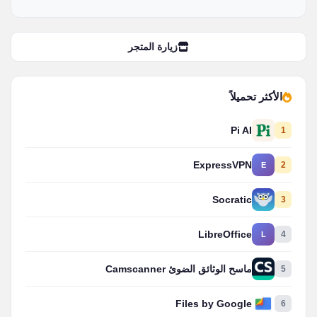
زيارة المتجر
الأكثر تحميلاً
Pi AI
1
ExpressVPN
2
E
Socratic
3
LibreOffice
4
L
5
ماسح الوثائق الضوئ Camscanner
Files by Google
6