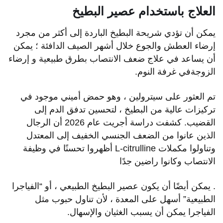
العلاج باستخدام عصير البطيخ
يمكن أن تؤدي شريحة البطيخ الباردة إلى أكثر من مجرد
إرضاء العطش والجوع خلال أشهر الصيف الدافئة ؛ يمكن
أن يساعد في علاج ضعف الانتصاب بطرق طبيعية و إرضاء
الزوجةفي غرفة النوم.
تم العثور على سيترولين ، وهو حمض أميني موجود في
تركيزات عالية من البطيخ ، لتحسين تدفق الدم إلى
القضيب. كشفت دراسة أجريت عام 2026 أن الرجال
الذين عانوا من الضعف الجنسي الخفيف إلى المعتدل
وتناولوا مكملات L-citrulline أظهروا تحسنًا في وظيفة
الانتصاب وكانوا راضين جدًا
. يمكن أيضًا أن يكون عصير البطيخ الطبيعي ، أو “الفياجرا
الطبيعية” أسهل على المعدة ، لأن تناول حبوب مثل
الفياجرا يمكن أن يسبب الغثيان والإسهال.