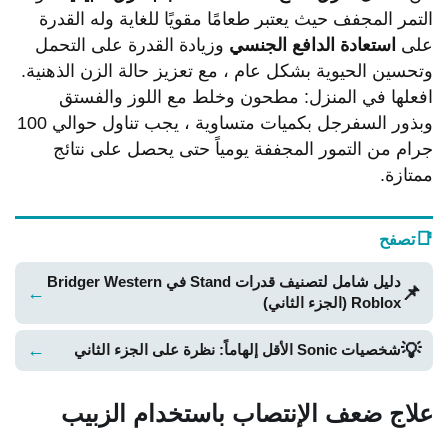
التمر المجفف حيث يعتبر طعامًا مقويًا للغاية وله القدرة
على
استعادة الدافع الجنسي
وزيادة القدرة على التحمل
وتحسين الحيوية بشكل عام ، مع تعزيز حالة الزن الذهنية.
افعلها في المنزل: مطحون وخلط مع اللوز والفستق
وبذور السفرجل بكميات متساوية ، يجب تناول حوالي 100
جرام من التمور المجففة يومياً حتى يحصل على نتائج
ممتازة.
📑
تصفح
دليل شامل لتصنيف قدرات Stand في Bridger Western
📌
←
Roblox (الجزء الثاني)
💡
←
شخصيات Sonic الأقل إلهاماً: نظرة على الجزء الثاني
علاج ضعف الإنتصاب باستخدام الزبيب