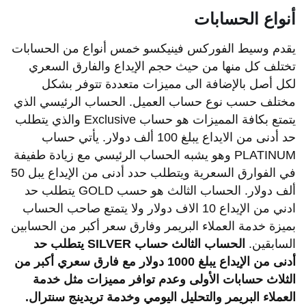
أنواع الحسابات
يقدم وسيط الفوركس فينيكسو خمس أنواع من الحسابات
تختلف كل منها من حيث حجم الإيداع والفارق السعري
لكل أصل بالإضافة الى مميزات متعددة تتوفر بشكل
مختلف حسب نوع حساب العميل. الحساب الرئيسي الذي
يتمتع بكافة المميزات هو حساب Exclusive والذي يتطلب
حد أدنى من الايداع يبلغ 100 ألف دولار. يأتي حساب
PLATINUM وهو يشبه الحساب الرئيسي مع زيادة طفيفة
في الفوارق السعرية ويتطلب حدد أدنى من الإيداع يبل 50
ألف دولار. الحساب الثالث هو حسب GOLD يتطلب حد
ادني من الإيداع 10 الاف دولار ولا يتمتع صاحب الحساب
بميزة خدمة العملاء البريمر وفارق سعر أكبر من الحسابين
السابقين.
الحساب
الثالث
حساب
SILVER
يتطلب
حد
أدنى
من
الإيداع
يبلغ
1000
دولار
مع
فارق
سعري
أكبر
من
الثلاث
حسابات
الأولى
وعدم
توافر
مميزات
مثل
خدمة
العملاء
البريمر
والتحليل
اليومي
وخدمة
تريدينج
سنترال
.