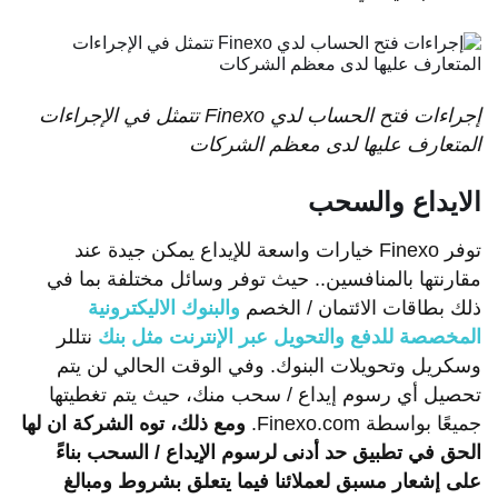
إجراءات
فتح
الحساب
لدي
Finexo
تتمثل
في
الإجراءات
المتعارف
عليها
لدى
معظم
الشركات
الايداع والسحب
توفر Finexo خيارات واسعة للإيداع يمكن جيدة عند
مقارنتها بالمنافسين.. حيث توفر وسائل مختلفة بما في
ذلك بطاقات الائتمان / الخصم
والبنوك الاليكترونية
المخصصة للدفع والتحويل عبر الإنترنت مثل بنك
نتللر
وسكريل وتحويلات البنوك. وفي الوقت الحالي لن يتم
تحصيل أي رسوم إيداع / سحب منك، حيث يتم تغطيتها
جميعًا بواسطة Finexo.com.
ومع
ذلك،
توه
الشركة
ان
لها
الحق
في
تطبيق
حد
أدنى
لرسوم
الإيداع
/
السحب
بناءً
على
إشعار
مسبق
لعملائنا
فيما
يتعلق
بشروط
ومبالغ