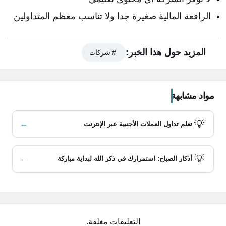
الرافعة المالية صغيرة جدا ولا تناسب معظم المتداولين
محتويات المقال
المزيد حول هذا الخبر:
# شركات
التنظيم والأمن
الرسوم
الأصول المتاحة للتداول
مواد مشابهة
أنواع الحسابات
منصات التداول
💡
←
تعلم تداول العملات الأجنبية عبر الإنترنت
الخصائص المميزة
البحث والتعليم
💡
←
أذكار الصباح: استمرارك في ذكر الله لبداية مباركة
دعم العملاء
المكافآت والعروض الترويجية
فتح حساب
الايداع والسحب
الملخص
التعليقات مغلقة.