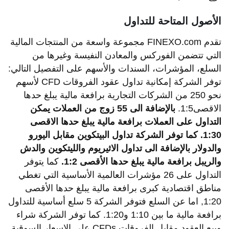
الأصول المتاحة للتداول
تقدم FINEXO.com مجموعة واسعة من المنتجات المالية
التي تتضمن الفوركس والمعادن النفيسة وغيرها من
السلع، المؤشرات، السندات والأسهم على التفصيل التالي:
توفر الشركة إمكانية تداول عقود الفروقات CFD لأسهم
نحو 250 من الشركات التجارية برافعة مالية يبلغ حدها
الاقصى1:5.
بالإضافة
الى
55
زوج
من
العملات
يمكن
التداول
على
العملات
برافعة
مالية
يبلغ
حدها
الاقصى
1:30.
كما
توفر
الشركة
تداول
البيتكوين
مقابل
اليورو
والدولار
بالإضافة
الى
تداول
الاثيريوم
والليتكوين
والدش
والريبل
برافعة
مالية
يبلغ
حدها
الأقصى
1:2.
كما يتوفر
التداول على 26 مؤشرات العالمية الأساسية التي تغطي
مناطق اقتصادية كبرى برافعة مالية يبلغ حدها الأقصى
1:20, اما عن السلع فتوفر الشركة 5 سلع أساسية للتداول
برافعة مالية ما بين 1:10 و1:20. كما توفر الشركة شراء
وبيع العقود مقابل الفروقات CFDs على الاسعار السوقية