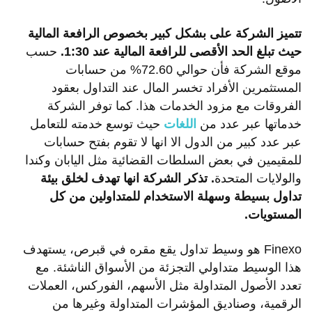
تتميز
الشركة
على
بشكل
كبير
بخصوص
الرافعة
المالية
حيث
تبلغ
الحد
الأقصى
للرافعة
المالية
عند 1:30.
حسب
موقع الشركة فأن حوالي 72.60% من حسابات
المستثمرين الأفراد تخسر المال عند التداول بعقود
الفروقات مع مزود الخدمات هذا. كما توفر الشركة
خدماتها عبر عدد من
اللغات
حيث توسع خدمته للتعامل
عبر عدد كبير من الدول الا انها لا تقوم بفتح حسابات
للمقيمين في بعض السلطات القضائية مثل اليابان وكندا
والولايات المتحدة
. تذكر
الشركة
انها
تهدف
لخلق
بيئة
تداول
بسيطة
وسهلة
الاستخدام
للمتداولين
من
كل
المستويات.
Finexo هو وسيط تداول يقع مقره في قبرص، يستهدف
هذا الوسيط متداولي التجزئة من الأسواق الناشئة. مع
تعدد الأصول المتداولة مثل الأسهم، الفوركس، العملات
الرقمية، وصناديق المؤشرات المتداولة وغيرها من