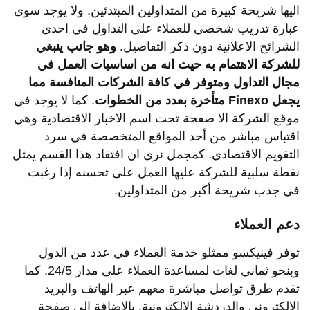
اليها شريحة كبيرة من المتداولين المبتدئين. ولا يوجد سوى
عبارة تدريب شخصي للعملاء على التداول في احدى
الشرائح الاعلانية دون ذكر التفاصيل.
وهو
جانب
ينبغي
للشركة
الاهتمام
به
حيث
انه
من
اساسيات
العمل
في
مجال
التداول
ومتوفر
في
كافة
الشركات
المنافسة
مما
يجعل
Finexo
متأخرة
بعدد
من
الخطوات
. كما لا يوجد في
موقع الشركة الا صفحة تحت اسم الاخبار الاقتصادية وهي
اقتباس مباشر من أحد المواقع المتخصصة في سرد
التقويم الاقتصادي. كمجمل نرى ان افتقاد هذا القسم يمثل
نقطة سلبية للشركة عليها العمل على تحسنه إذا رغبت
في جذب شريحة أكبر من المتداولين.
دعم العملاء
توفر فينيكسو ممثلو خدمة العملاء في عدد من الدول
وبنحو ثماني لغات لمساعدة العملاء على مدار 24/5. كما
تقدم طرق تواصل مباشرة معهم عبر الهاتف والبريد
الإلكتروني والدردشة الإلكترونية. بالإضافة الى صفحة