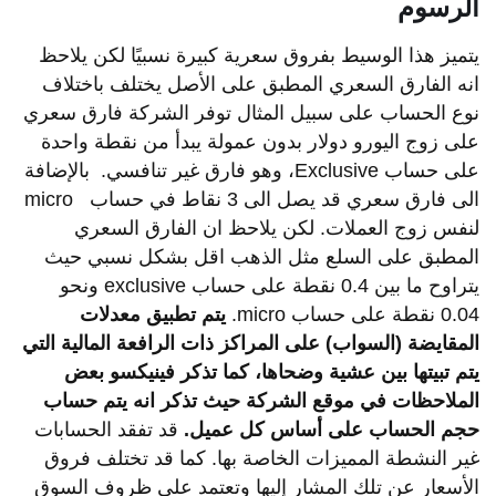
الرسوم
يتميز هذا الوسيط بفروق سعرية كبيرة نسبيًا لكن يلاحظ
انه الفارق السعري المطبق على الأصل يختلف باختلاف
نوع الحساب على سبيل المثال توفر الشركة فارق سعري
على زوج اليورو دولار بدون عمولة يبدأ من نقطة واحدة
على حساب Exclusive، وهو فارق غير تنافسي. بالإضافة
الى فارق سعري قد يصل الى 3 نقاط في حساب micro
لنفس زوج العملات. لكن يلاحظ ان الفارق السعري
المطبق على السلع مثل الذهب اقل بشكل نسبي حيث
يتراوح ما بين 0.4 نقطة على حساب exclusive ونحو
0.04 نقطة على حساب micro.
يتم
تطبيق
معدلات
المقايضة
(
السواب
)
على
المراكز
ذات
الرافعة
المالية
التي
يتم
تبيتها
بين
عشية
وضحاها،
كما
تذكر
فينيكسو
بعض
الملاحظات
في
موقع
الشركة
حيث
تذكر
انه
يتم
حساب
حجم
الحساب
على
أساس
كل
عميل
.
قد تفقد الحسابات
غير النشطة المميزات الخاصة بها. كما قد تختلف فروق
الأسعار عن تلك المشار إليها وتعتمد على ظروف السوق