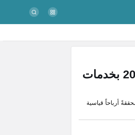
أفضل البنوك في الكويت تتصدر قائمة 2026 بخدمات
 الكويتية كـ«الوطني» و«بيتك» القطاع المالي بالكويت عام 2026، محققةً أرباحاً قياسية