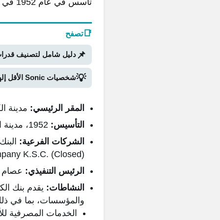
تأسس في عام 1952 في مدينة الكويت، وهو أقدم بنك وطني في الكويت ومنطقة الخليج العربي.
📑
تصفح
📌
دليل شامل لتصنيف قدرات Stand في Bridger Western Roblox (الجزء ا
💡
شخصيات Sonic الأقل إلهاماً: نظرة على الجزء الثاني
المقر الرئيسي:
مدينة ال
التأسيس:
1952، مدينة الكويت، الكويت
الشركات الفرعية:
mpany K.S.C. (Closed)
الرئيس التنفيذي:
عصام جاسم 
النشاطات:
يقدم بنك الك
والمؤسسات، بما في ذلك
الخدمات المصرفية للأ