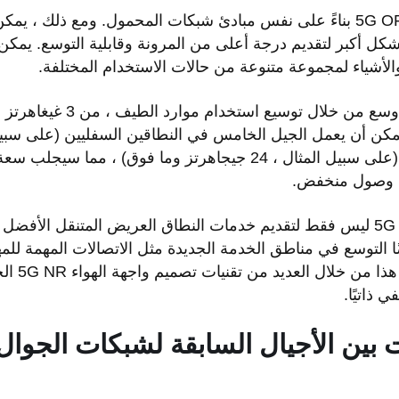
مثل 4G LTE ، يعمل 5G OFDM بناءً على نفس مبادئ شبكات المحمول. ومع ذلك 
لأشياء لمجموعة متنوعة من حالات الاستخدام المختلفة.
فرعية) وكذلك mmWave (على سبيل المثال ، 24 جيجاهرتز وما فوق) 
من وصول منخفض.
تم تصميم الجيل الخامس 5G ليس فقط لتقديم خدمات النطاق العريض المتنقل ا
 أيضًا التوسع في مناطق الخدمة الجديدة مثل الاتصالات المهمة لل
الأشياء الض
ت بين الأجيال السابقة لشبكات الجوال