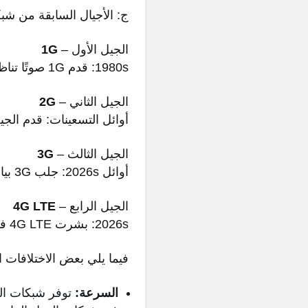
ج: الأجيال السابقة من شبكات الجوال 
الجيل الأول –
1G
1980s: قدم 1G صوتًا تناظريًا.
الجيل الثاني –
2G
أوائل التسعينات: قدم الجيل الثاني صوتًا رقميً
الجيل الثالث –
3G
أوائل 2026s: جلب 3G بيانات الجوال (مثل CDMA2026).
الجيل الرابع –
4G LTE
2026s: بشرت 4G LTE في عصر النطاق العريض للأجهزة المحمولة.
فيما يلي بعض الاختلافات ا
السرعة: