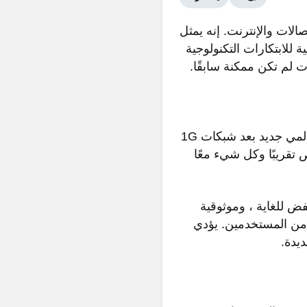
قفزة نوعية في عالم الاتصالات والإنترنت. إنه يمثل
 للابتكارات التكنولوجية
5G هي شبكة الهاتف المحمول من الجيل الخامس. إنه معيار لاسلكي عالمي جديد بعد شبكات 1G
 الأشخاص تقريبًا وكل شيء معًا
 أعلى للبيانات تصل إلى Gbps ، وكمون منخفض للغاية ، وموثوقية
ر من المستخدمين. يؤدي
يدة.