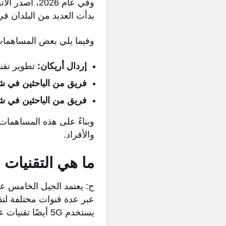
بدأت العديد من البلدان 
وفيما يلي بعض المساهمات
إردال أريكان:
تطوير تقني
فريق من الباحثين في شر
فريق من الباحثين في شر
وبناءً على هذه المساهما
والأفراد.
ما هي التقنيات
يستخدم 5G أيضًا تقنيات عرض النطاق الترددي الأوسع مثل 6 جيجا هرتز و mmWave.