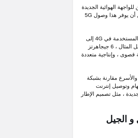
، يمكن للواجهة الهوائية الجديدة
5G NR أن تعزز OFDM بشكل أكبر لتقديم درجة أعلى من المرونة وقابلية التوسع. يمكن أن يوفر هذا وصول 5G
5G سيجلب عرض نطاق أوسع من خلال توسيع استخدام موارد الطيف ، من 3 غيغاهرتز المستخدمة في 4G إلى
100 غيغاهرتز وما بعدها. يمكن أن يعمل الجيل الخامس في النطاقين السفليين (على سبيل المثال ، 6 جيجاهرتز
، مما سيجلب سعة قصوى ، وإنتاجية متعددة
لأفضل والأسرع مقارنة بشبكة
مهام وتوصيل إنترنت
خم. يتم تمكين هذا من خلال العديد من تقنيات تصميم واجهة الهواء 5G NR الجديدة ، مثل تصميم الإطار
 و الجيل