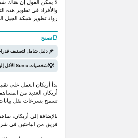
والأفراد في تطوير هذه الت
رواد تطوير شبكة الجيل ا
📑
تصفح
📌
دليل شامل لتصنيف قدرات Stand في Bridger Western Roblox (الجزء ا
💡
شخصيات Sonic الأقل إلهاماً: نظرة على الجزء الثاني
أريكان العديد من المساهما
تسمح بسرعات نقل بيانات أ
بالإضافة إلى أريكان، ساه
فريق من الباحثين في شركة 