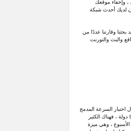
، وإخفاء موقعك
أن لديك أحدث شبكة
ا؟ لقد بحثنا وقارننا عددًا من
واقع والبث والتورنت
ExpressVP هو اسم يُسمع كثيرًا حول دوائر VPN. من خلال اختبار السرعة المدمج
، يمكنك اختيار أسرع الخوادم ، وبما أن ExpressVPN لديها أكثر من 3000 منتشرة في 94 دولة ، فهناك الكثير
طوال أيام الأسبوع ، وهي ميزة