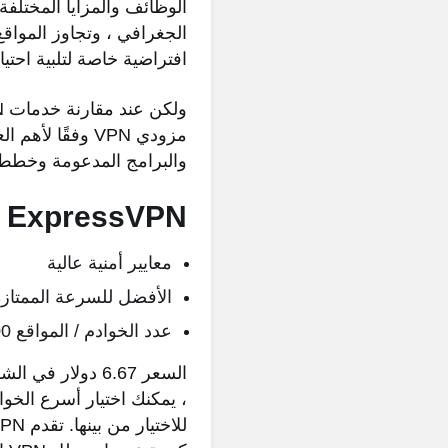
الوظائف والمزايا المختل
الجغرافي ، وتجاوز المواق
افتراضية خاصة لتلبية احتيا
مزودي VPN وفقً
والبرامج المدعومة وخطط 
ExpressVPN
معايير أمنية عالية
الأفضل للسرعة الممتازة
عدد الخوادم / المواقع 3000+ في 160 موقعًا