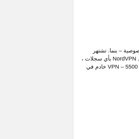
في موقع صديق للخصوصية – بنما. تشتهر
خدمة VPN هذه بتميزها في الخصوصية الكاملة والأمان المتقدم وحرية الإنترنت. لا تحتفظ NordVPN بأي سجلات ،
لا تتطلب منها القيام بذلك. لديها أكبر شبكة خادم VPN – 5500 خادم في