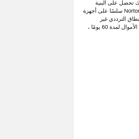
Norton Secure باسم Norton ، مما يعني أنك تحصل على البنية
التحتية وخدمة العملاء المرتبطة بوزن ثقيل في الصناعة مثل Norton. يعد Norton Secure VPN سلسًا على أجهزة
طاق الترددي غير
المحدود ، وبروتوكولات OpenVPN ، وسياسة عدم الاحتفاظ بالسجلات ، وضمان استرداد الأموال لمدة 60 يومًا ،