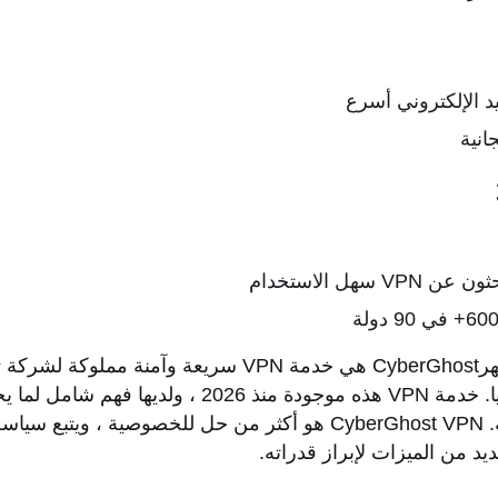
د الإلكتروني أسرع
انية
سهل الاستخدام
السعر 2.50 دولار في الشهرCyberGhost هي خدمة VPN سريعة
ومقرها بوخارست ، رومانيا. خدمة VPN هذه موجودة منذ 026
والخصوصية. CyberGhost VPN هو أكثر من حل للخصوصية ، وي
د من الميزات لإبراز قدراته.