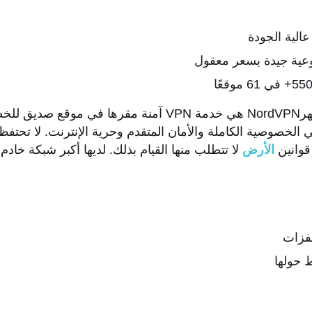
عية جيدة بسعر معقول
السعر 2.99 دولار في الشهرNordVPN هي خدمة VPN آمنة مقرها 
 قوانين
الأرض
حولها