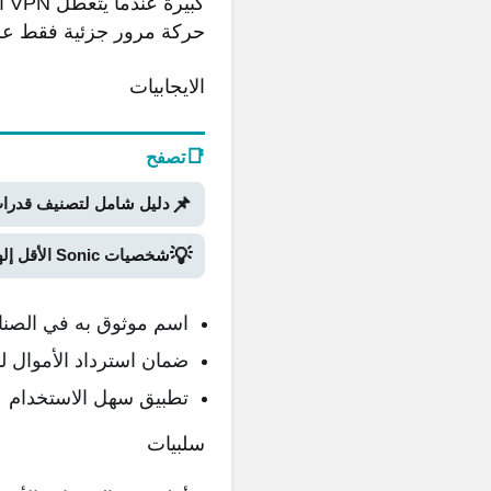
كب
حركة مرور جزئية فقط على الجهاز من خلال 
الايجابيات
📑
تصفح
📌
دليل شامل لتصنيف قدرات Stand في Bridger Western Roblox (الجزء ا
💡
شخصيات Sonic الأقل إلهاماً: نظرة على الجزء الثاني
اسم موثوق به في الصنا
ضمان استرداد الأموال لمدة 30 
تطبيق سهل الاستخدام
سلبيات