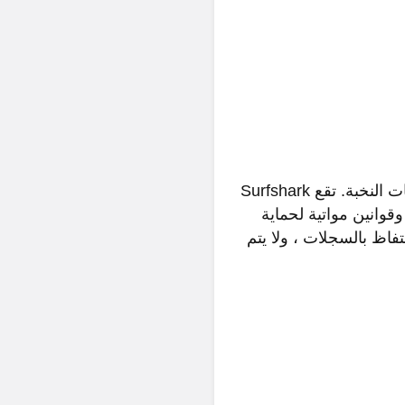
السعر 2.21 دولار في الشهرSurfshark VPN جديد نسبيًا وقد حصل على مكانته بين خدمات النخبة. تقع Surfshark
وقوانين مواتية لحماية
فاظ بالسجلات ، ولا يتم