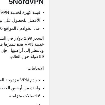
5NordVPN
قيمة كبيرة لخدمة VPN عالية الجودة
الأفضل للحصول على نو
عدد الخوادم / المواقع 5500+ في 61 موقعًا
وبالنظر إلى أراضيها ، فإن
59 دولة حول العالم.
الايجابيات
خوادم VPN مزدوجة القفزات
واحدة من أرخص الخطط 
6 اتصالات متزامنة