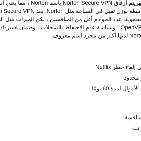
السعر 7.99 دولار في الشهريتم إرفاق  VPN
مولة. عدد الخوادم أقل من المنافسين ، لكن الميزات مثل الن
ء حظر Netflix
 محدود
ل لمدة 60 يومًا
منافسة
رنت