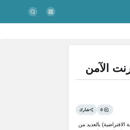
0
شارك
لآمن: تتمتع شبكات VPN (الشبكات الخاصة الافتراضية) بالعديد من