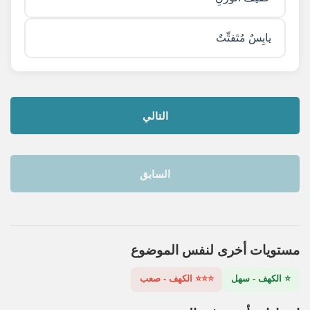
يابِسٌ مُتَفتِّتٌ
التالي
السابق
مستويات أخرى لنفس الموضوع
⭐ الكهف - سهل
⭐⭐⭐ الكهف - صعب