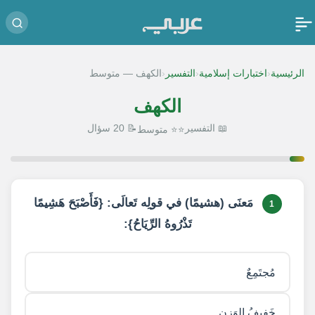
‹
‹
‹
الرئيسية
اختبارات إسلامية
التفسير
الكهف — متوسط
الكهف
📖 التفسير
📝 20 سؤال
⭐⭐ متوسط
1 / 20
مَعنَى (هشيمًا) في قولِه تَعالَى: {فَأَصْبَحَ هَشِيمًا
1
تَذْرُوهُ الرِّيَاحُ}:
مُجتَمِعٌ
خَفيفُ الوَزنِ