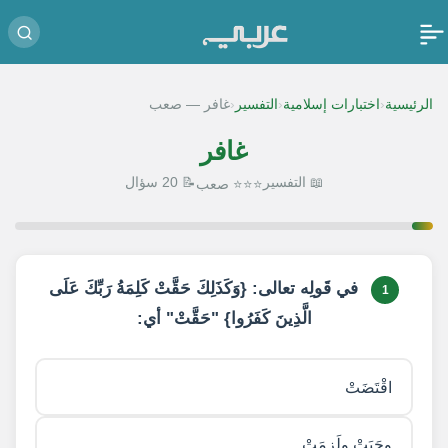
‹
‹
‹
الرئيسية
اختبارات إسلامية
التفسير
غافر — صعب
غافر
📖 التفسير
📝 20 سؤال
⭐⭐⭐ صعب
1 / 20
في قَولِه تعالى: {وَكَذَلِكَ حَقَّتْ كَلِمَةُ رَبِّكَ عَلَى
1
الَّذِينَ كَفَرُوا} "حَقَّتْ" أي:
اقْتَضَتْ
وجَبَتْ ولَزِمَتْ