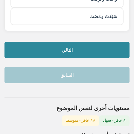
سَبَقَتْ ومَضَتْ
التالي
السابق
مستويات أخرى لنفس الموضوع
⭐ غافر - سهل
⭐⭐ غافر - متوسط