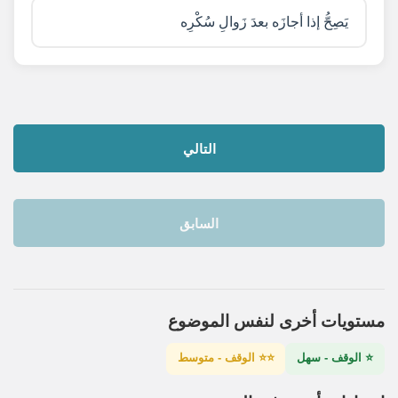
يَصِحُّ إذا أجازَه بعدَ زَوالِ سُكْرِه
التالي
السابق
مستويات أخرى لنفس الموضوع
⭐ الوقف - سهل
⭐⭐ الوقف - متوسط