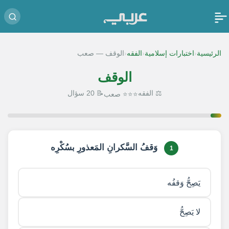
‹
‹
‹
الرئيسية
اختبارات إسلامية
الفقه
الوقف — صعب
الوقف
⚖️ الفقه
📝 20 سؤال
⭐⭐⭐ صعب
1 / 20
وَقفُ السَّكرانِ المَعذورِ بسُكْرِه
1
يَصِحُّ وَقفُه
لا يَصِحُّ