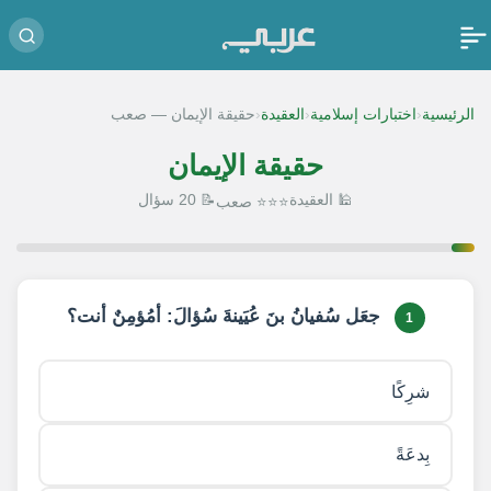
‹
‹
‹
الرئيسية
اختبارات إسلامية
العقيدة
حقيقة الإيمان — صعب
حقيقة الإيمان
🕌 العقيدة
📝 20 سؤال
⭐⭐⭐ صعب
1 / 20
جعَل سُفيانُ بنَ عُيَينةَ سُؤالَ: أمُؤمِنٌ أنت؟
1
شرِكًا
بِدعَةً