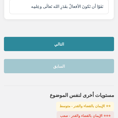
نَفَوْا أن تَكونَ الأفعالُ بقَدَرِ الله تَعالَى وعِلمِه
التالي
السابق
مستويات أخرى لنفس الموضوع
⭐⭐ الإيمان بالقضاء والقدر - متوسط
⭐⭐⭐ الإيمان بالقضاء والقدر - صعب