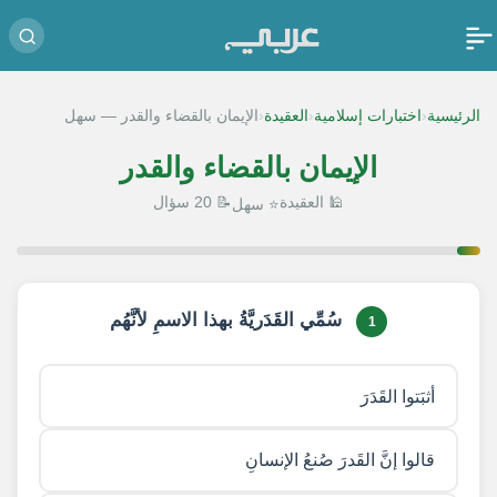
‹
‹
‹
الرئيسية
اختبارات إسلامية
العقيدة
الإيمان بالقضاء والقدر — سهل
الإيمان بالقضاء والقدر
🕌 العقيدة
📝 20 سؤال
⭐ سهل
1 / 20
سُمِّي القَدَريَّةُ بهذا الاسمِ لأنَّهُم
1
أثبَتوا القَدَرَ
قالوا إنَّ القَدرَ صُنعُ الإنسانِ