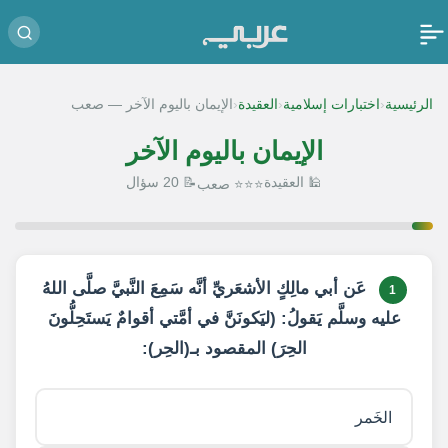
‹
‹
‹
الرئيسية
اختبارات إسلامية
العقيدة
الإيمان باليوم الآخر — صعب
الإيمان باليوم الآخر
🕌 العقيدة
📝 20 سؤال
⭐⭐⭐ صعب
1 / 20
عَن أبي مالِكٍ الأشعَريِّ أنَّه سَمِعَ النَّبيَّ صلَّى اللهُ
1
عليه وسلَّم يَقولُ: (ليَكونَنَّ في أمَّتي أقوامٌ يَستَحِلُّونَ
الحِرَ) المقصود بـ(الحِر):
الخَمر