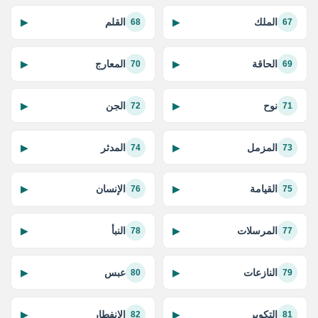
الملك
القلم
▶
▶
68
67
الحاقة
المعارج
▶
▶
70
69
نوح
الجن
▶
▶
72
71
المزمل
المدثر
▶
▶
74
73
القيامة
الإنسان
▶
▶
76
75
المرسلات
النبأ
▶
▶
78
77
النازعات
عبس
▶
▶
80
79
التكوير
الانفطار
▶
▶
82
81