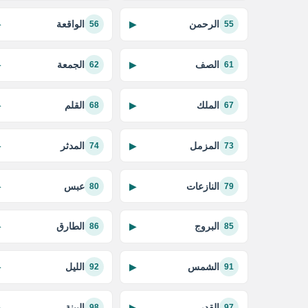
الرحمن
الواقعة
▶
▶
56
55
الصف
الجمعة
▶
▶
62
61
الملك
القلم
▶
▶
68
67
المزمل
المدثر
▶
▶
74
73
النازعات
عبس
▶
▶
80
79
البروج
الطارق
▶
▶
86
85
الشمس
الليل
▶
▶
92
91
القدر
البينة
▶
▶
98
97