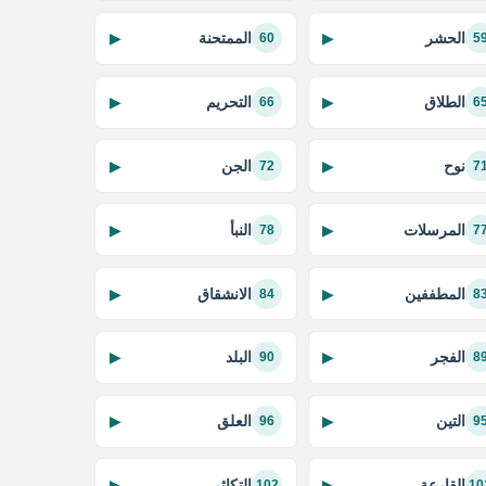
الحشر
الممتحنة
▶
▶
60
5
الطلاق
التحريم
▶
▶
66
6
نوح
الجن
▶
▶
72
7
المرسلات
النبأ
▶
▶
78
7
المطففين
الانشقاق
▶
▶
84
8
الفجر
البلد
▶
▶
90
8
التين
العلق
▶
▶
96
9
القارعة
التكاثر
▶
▶
102
10