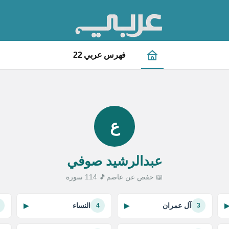
فهرس عربي 22
ع
عبدالرشيد صوفي
📖 حفص عن عاصم
🎵 114 سورة
آل عمران
النساء
▶
▶
4
3