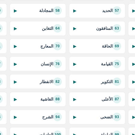
الحديد
المجادلة
▶
▶
9
58
57
المنافقون
التغابن
▶
▶
5
64
63
الحاقة
المعارج
▶
▶
1
70
69
القيامة
الإنسان
▶
▶
7
76
75
التكوير
الانفطار
▶
▶
3
82
81
الأعلى
الغاشية
▶
▶
9
88
87
الضحى
الشرح
▶
▶
5
94
93
الزلزلة
العاديات
▶
▶
1
100
99