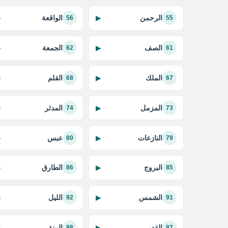
الرحمن
الواقعة
▶
▶
56
55
الصف
الجمعة
▶
▶
62
61
الملك
القلم
▶
▶
68
67
المزمل
المدثر
▶
▶
74
73
النازعات
عبس
▶
▶
80
79
البروج
الطارق
▶
▶
86
85
الشمس
الليل
▶
▶
92
91
القدر
البينة
▶
▶
98
97