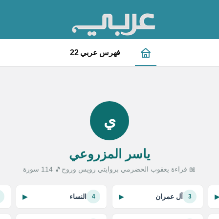
فهرس عربي 22
ي
ياسر المزروعي
📖 قراءة يعقوب الحضرمي بروايتي رويس وروح
🎵 114 سورة
آل عمران
النساء
▶
▶
4
3