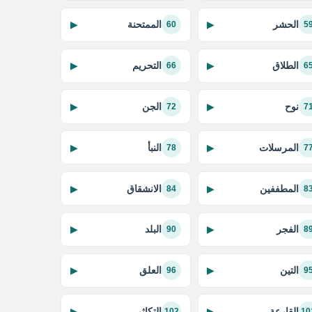
الحشر
الممتحنة
▶
▶
60
5
الطلاق
التحريم
▶
▶
66
6
نوح
الجن
▶
▶
72
7
المرسلات
النبأ
▶
▶
78
7
المطففين
الانشقاق
▶
▶
84
8
الفجر
البلد
▶
▶
90
8
التين
العلق
▶
▶
96
9
القارعة
التكاثر
▶
▶
102
10