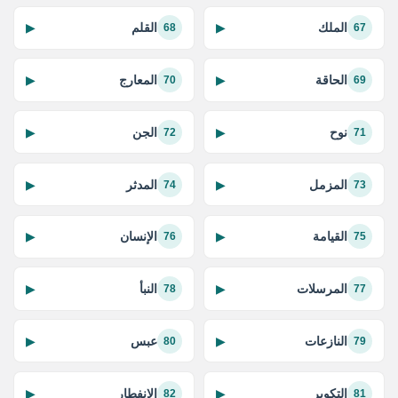
الملك
القلم
▶
▶
68
67
الحاقة
المعارج
▶
▶
70
69
نوح
الجن
▶
▶
72
71
المزمل
المدثر
▶
▶
74
73
القيامة
الإنسان
▶
▶
76
75
المرسلات
النبأ
▶
▶
78
77
النازعات
عبس
▶
▶
80
79
التكوير
الانفطار
▶
▶
82
81