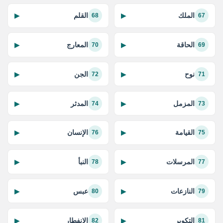
الملك
القلم
▶
▶
68
67
الحاقة
المعارج
▶
▶
70
69
نوح
الجن
▶
▶
72
71
المزمل
المدثر
▶
▶
74
73
القيامة
الإنسان
▶
▶
76
75
المرسلات
النبأ
▶
▶
78
77
النازعات
عبس
▶
▶
80
79
التكوير
الانفطار
▶
▶
82
81