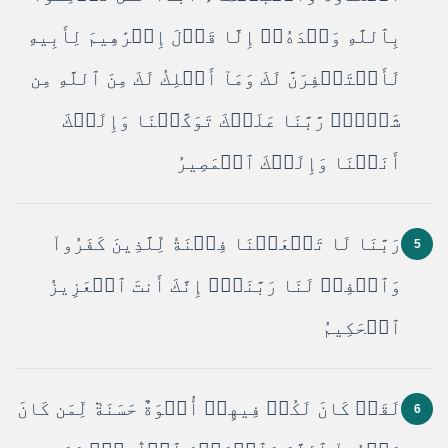
بِٱللَّهِ وَحۡدَهُۥٓ إِلَّا قَوۡلَ إِبۡرَٰهِيمَ لِأَبِيهِ
لَأَسۡتَغۡفِرَنَّ لَكَ وَمَآ أَمۡلِكُ لَكَ مِنَ ٱللَّهِ مِن
شَيۡءٖۖ رَّبَّنَا عَلَيۡكَ تَوَكَّلۡنَا وَإِلَيۡكَ
أَنَبۡنَا وَإِلَيۡكَ ٱلۡمَصِيرُ
رَبَّنَا لَا تَجۡعَلۡنَا فِتۡنَةٗ لِّلَّذِينَ كَفَرُواْ
5
وَٱغۡفِرۡ لَنَا رَبَّنَآۖ إِنَّكَ أَنتَ ٱلۡعَزِيزُ
ٱلۡحَكِيمُ
لَقَدۡ كَانَ لَكُمۡ فِيهِمۡ أُسۡوَةٌ حَسَنَةٞ لِّمَن كَانَ
6