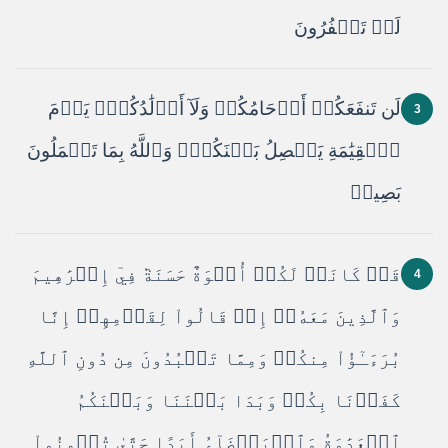
لَوۡ تَكۡفُرُونَ
لَن تَنفَعَكُمۡ أَرۡحَامُكُمۡ وَلَآ أَوۡلَٰدُكُمۡۚ يَوۡمَ
3
ٱلۡقِيَٰمَةِ يَفۡصِلُ بَيۡنَكُمۡۚ وَٱللَّهُ بِمَا تَعۡمَلُونَ
بَصِيرٞ
قَدۡ كَانَتۡ لَكُمۡ أُسۡوَةٌ حَسَنَةٞ فِيٓ إِبۡرَٰهِيمَ
4
وَٱلَّذِينَ مَعَهُۥٓ إِذۡ قَالُواْ لِقَوۡمِهِمۡ إِنَّا
بُرَءَـٰٓؤُاْ مِنكُمۡ وَمِمَّا تَعۡبُدُونَ مِن دُونِ ٱللَّهِ
كَفَرۡنَا بِكُمۡ وَبَدَا بَيۡنَنَا وَبَيۡنَكُمُ
ٱلۡعَدَٰوَةُ وَٱلۡبَغۡضَآءُ أَبَدًا حَتَّىٰ تُؤۡمِنُواْ