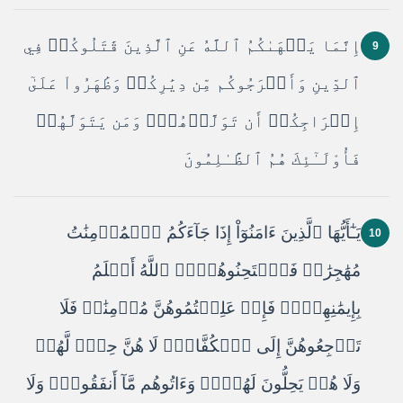
إِنَّمَا يَنۡهَىٰكُمُ ٱللَّهُ عَنِ ٱلَّذِينَ قَٰتَلُوكُمۡ فِي
9
ٱلدِّينِ وَأَخۡرَجُوكُم مِّن دِيَٰرِكُمۡ وَظَٰهَرُواْ عَلَىٰٓ
إِخۡرَاجِكُمۡ أَن تَوَلَّوۡهُمۡۚ وَمَن يَتَوَلَّهُمۡ
فَأُوْلَـٰٓئِكَ هُمُ ٱلظَّـٰلِمُونَ
يَـٰٓأَيُّهَا ٱلَّذِينَ ءَامَنُوٓاْ إِذَا جَآءَكُمُ ٱلۡمُؤۡمِنَٰتُ
10
مُهَٰجِرَٰتٖ فَٱمۡتَحِنُوهُنَّۖ ٱللَّهُ أَعۡلَمُ
بِإِيمَٰنِهِنَّۖ فَإِنۡ عَلِمۡتُمُوهُنَّ مُؤۡمِنَٰتٖ فَلَا
تَرۡجِعُوهُنَّ إِلَى ٱلۡكُفَّارِۖ لَا هُنَّ حِلّٞ لَّهُمۡ
وَلَا هُمۡ يَحِلُّونَ لَهُنَّۖ وَءَاتُوهُم مَّآ أَنفَقُواْۚ وَلَا