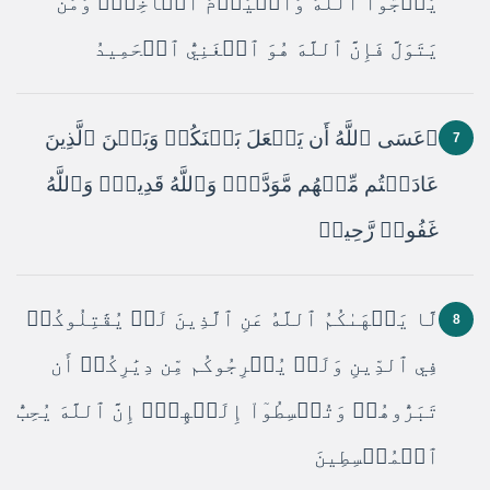
يَرۡجُواْ ٱللَّهَ وَٱلۡيَوۡمَ ٱلۡأٓخِرَۚ وَمَن
يَتَوَلَّ فَإِنَّ ٱللَّهَ هُوَ ٱلۡغَنِيُّ ٱلۡحَمِيدُ
۞عَسَى ٱللَّهُ أَن يَجۡعَلَ بَيۡنَكُمۡ وَبَيۡنَ ٱلَّذِينَ
7
عَادَيۡتُم مِّنۡهُم مَّوَدَّةٗۚ وَٱللَّهُ قَدِيرٞۚ وَٱللَّهُ
غَفُورٞ رَّحِيمٞ
لَّا يَنۡهَىٰكُمُ ٱللَّهُ عَنِ ٱلَّذِينَ لَمۡ يُقَٰتِلُوكُمۡ
8
فِي ٱلدِّينِ وَلَمۡ يُخۡرِجُوكُم مِّن دِيَٰرِكُمۡ أَن
تَبَرُّوهُمۡ وَتُقۡسِطُوٓاْ إِلَيۡهِمۡۚ إِنَّ ٱللَّهَ يُحِبُّ
ٱلۡمُقۡسِطِينَ