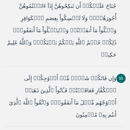
جُنَاحَ عَلَيۡكُمۡ أَن تَنكِحُوهُنَّ إِذَآ ءَاتَيۡتُمُوهُنَّ
أُجُورَهُنَّۚ وَلَا تُمۡسِكُواْ بِعِصَمِ ٱلۡكَوَافِرِ
وَسۡـَٔلُواْ مَآ أَنفَقۡتُمۡ وَلۡيَسۡـَٔلُواْ مَآ أَنفَقُواْۚ
ذَٰلِكُمۡ حُكۡمُ ٱللَّهِ يَحۡكُمُ بَيۡنَكُمۡۖ وَٱللَّهُ عَلِيمٌ
حَكِيمٞ
وَإِن فَاتَكُمۡ شَيۡءٞ مِّنۡ أَزۡوَٰجِكُمۡ إِلَى
11
ٱلۡكُفَّارِ فَعَاقَبۡتُمۡ فَـَٔاتُواْ ٱلَّذِينَ ذَهَبَتۡ
أَزۡوَٰجُهُم مِّثۡلَ مَآ أَنفَقُواْۚ وَٱتَّقُواْ ٱللَّهَ ٱلَّذِيٓ
أَنتُم بِهِۦ مُؤۡمِنُونَ