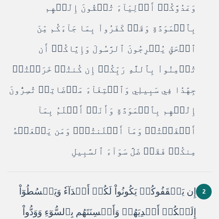
وَعَدُوَّكُمۡ أَوۡلِيَآءَ تُلۡقُونَ إِلَيۡهِم
بِٱلۡمَوَدَّةِ وَقَدۡ كَفَرُواْ بِمَا جَآءَكُم مِّنَ
ٱلۡحَقِّ يُخۡرِجُونَ ٱلرَّسُولَ وَإِيَّاكُمۡ أَن
تُؤۡمِنُواْ بِٱللَّهِ رَبِّكُمۡ إِن كُنتُمۡ خَرَجۡتُمۡ
جِهَٰدٗا فِي سَبِيلِي وَٱبۡتِغَآءَ مَرۡضَاتِيۚ تُسِرُّونَ
إِلَيۡهِم بِٱلۡمَوَدَّةِ وَأَنَا۠ أَعۡلَمُ بِمَآ
أَخۡفَيۡتُمۡ وَمَآ أَعۡلَنتُمۡۚ وَمَن يَفۡعَلۡهُ
مِنكُمۡ فَقَدۡ ضَلَّ سَوَآءَ ٱلسَّبِيلِ
إِن يَثۡقَفُوكُمۡ يَكُونُواْ لَكُمۡ أَعۡدَآءٗ وَيَبۡسُطُوٓاْ
2
إِلَيۡكُمۡ أَيۡدِيَهُمۡ وَأَلۡسِنَتَهُم بِٱلسُّوٓءِ وَوَدُّواْ