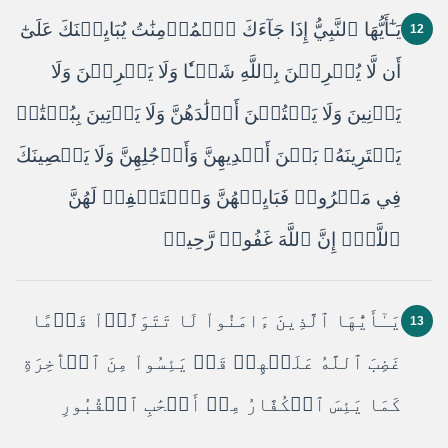
يَـٰٓأَيُّهَا ٱلنَّبِيُّ إِذَا جَآءَكَ ٱلۡمُؤۡمِنَٰتُ يُبَايِعۡنَكَ عَلَىٰٓ
12
أَن لَّا يُشۡرِكۡنَ بِٱللَّهِ شَيۡـٔٗا وَلَا يَسۡرِقۡنَ وَلَا
يَزۡنِينَ وَلَا يَقۡتُلۡنَ أَوۡلَٰدَهُنَّ وَلَا يَأۡتِينَ بِبُهۡتَٰنٖ
يَفۡتَرِينَهُۥ بَيۡنَ أَيۡدِيهِنَّ وَأَرۡجُلِهِنَّ وَلَا يَعۡصِينَكَ
فِي مَعۡرُوفٖ فَبَايِعۡهُنَّ وَٱسۡتَغۡفِرۡ لَهُنَّ
ٱللَّهَۚ إِنَّ ٱللَّهَ غَفُورٞ رَّحِيمٞ
يَـٰٓأَيُّهَا ٱلَّذِينَ ءَامَنُواْ لَا تَتَوَلَّوۡاْ قَوۡمًا
13
غَضِبَ ٱللَّهُ عَلَيۡهِمۡ قَدۡ يَئِسُواْ مِنَ ٱلۡأٓخِرَةِ
كَمَا يَئِسَ ٱلۡكُفَّارُ مِنۡ أَصۡحَٰبِ ٱلۡقُبُورِ