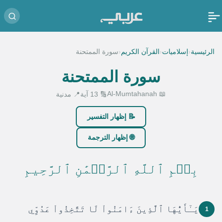
‹
‹
‹
الرئيسية
إسلاميات
القرآن الكريم
سورة الممتحنة
سورة الممتحنة
📖 Al-Mumtahanah
🔢 13 آية
📍 مدنية
📝 إظهار التفسير
🌐 إظهار الترجمة
بِسۡمِ ٱللَّهِ ٱلرَّحۡمَٰنِ ٱلرَّحِيمِ
يَـٰٓأَيُّهَا ٱلَّذِينَ ءَامَنُواْ لَا تَتَّخِذُواْ عَدُوِّي
1