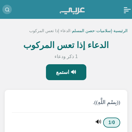
‹
‹
‹
الرئيسية
إسلاميات
حصن المسلم
الدعاء إذا تعس المركوب
الدعاء إذا تعس المركوب
1 ذكر ودعاء
🔊 استمع
((بِسْمِ اللَّهِ)).
🔊
1
0
/