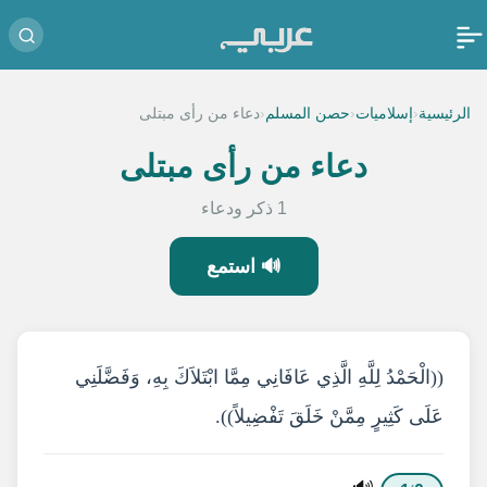
‹
‹
‹
الرئيسية
إسلاميات
حصن المسلم
دعاء من رأى مبتلى
دعاء من رأى مبتلى
1 ذكر ودعاء
🔊 استمع
((الْحَمْدُ لِلَّهِ الَّذِي عَافَانِي مِمَّا ابْتَلاَكَ بِهِ، وَفَضَّلَنِي
عَلَى كَثِيرٍ مِمَّنْ خَلَقَ تَفْضِيلاً)).