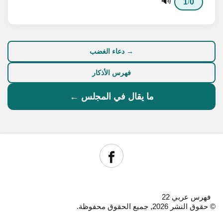
🔊
1
0
/
→ دعاء الغضب
فهرس الأذكار
ما يقال في اﻟﻤﺠلس ←
فهرس عربي 22
© حقوق النشر 2026, جميع الحقوق محفوظة.