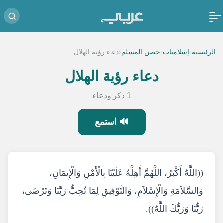
‹
‹
‹
الرئيسية
إسلاميات
حصن المسلم
دعاء رؤية الهلال
دعاء رؤية الهلال
1 ذكر ودعاء
🔊 استمع
((اللَّهُ أَكْبَرُ، اللَّهُمَّ أَهِلَّهُ عَلَيْنَا بِالْأَمْنِ وَالْإِيمَانِ،
وَالسَّلاَمَةِ وَالْإِسْلاَمِ، وَالتَّوْفِيقِ لِمَا تُحِبُّ رَبَّنَا وَتَرْضَى،
رَبُّنَا وَرَبُّكَ اللَّهُ)).