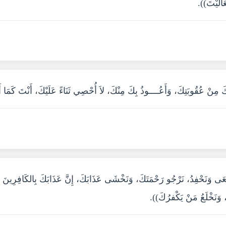
َالَيْتَ)).
َ مِنْ عُقُوبَتِكَ، وَأَعُــــوذُ بِكَ مِنْكَ، لاَ أُحْصِي ثَنَاءً عَلَيْكَ، أَنْتَ كَمَا 
َسْعَى وَنَحْفِدُ، نَرْجُو رَحْمَتَكَ، وَنَخْشَى عَذَابَكَ، إِنَّ عَذَابَكَ بِالكَافِرِينَ مُلْ
َ، وَنَخْلَعُ مَنْ يَكْفرُكَ)).