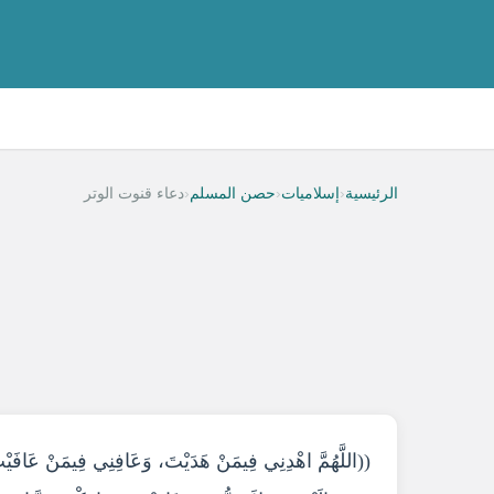
‹
‹
‹
الرئيسية
إسلاميات
حصن المسلم
دعاء قنوت الوتر
((اللَّهُمَّ اهْدِنِي فِيمَنْ هَدَيْتَ، وَعَافِنِي فِيمَنْ عَافَيْتَ،