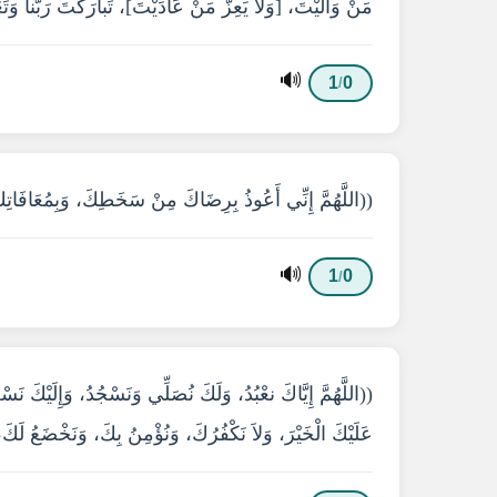
مَنْ وَالَيْتَ، [وَلاَ يَعِزُّ مَنْ عَادَيْتَ]، تَبارَكْتَ رَبَّنا وَتَع
🔊
1
0
/
((اللَّهُمَّ إِنِّي أَعُوذُ بِرِضَاكَ مِنْ سَخَطِكَ، وَبِمُعَافَاتِك
🔊
1
0
/
((اللَّهُمَّ إِيَّاكَ نعْبُدُ، وَلَكَ نُصَلِّي وَنَسْجُدُ، وَإِلَيْكَ ن
عَلَيْكَ الْخَيْرَ، وَلاَ نَكْفُرُكَ، وَنُؤْمِنُ بِكَ، وَنَخْضَعُ لَك