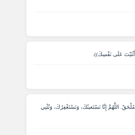
أَثْنَيْتَ عَلَى نَفْسِكَ)).
حَقٌ. اللَّهُمَّ إِنَّا نَسْتَعينُكَ، وَنَسْتَغْفِرُكَ، وَنُثْنِي