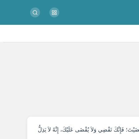
ْتَ؛ فَإِنَّكَ تَقْضِي وَلاَ يُقْضَى عَلَيْكَ، إِنَّهُ لاَ يَذِلُّ