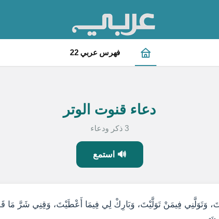
فهرس عربي 22
دعاء قنوت الوتر
3 ذكر ودعاء
🔊 استمع
 وَتَوَلَّنِي فِيمَنْ تَوَلَّيْتَ، وَبَارِكْ لِي فِيمَا أَعْطَيْتَ، وَقِنِي شَرَّ مَا قَضَي