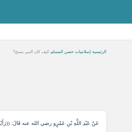
‹
‹
‹
الرئيسية
إسلاميات
حصن المسلم
كيف كان النبي يسبح؟
عَنْ عَبْدِ اللَّهِ بْنِ عَمْرٍو رضي الله عنه قَالَ: ((رَأَي