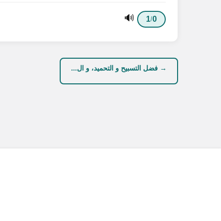
🔊
1
0
/
→ فضل التسبيح و التحميد، و ال...