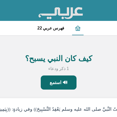
فهرس عربي 22
كيف كان النبي يسبح؟
1 ذكر ودعاء
🔊 استمع
ْتُ النَّبيَّ صلى الله عليه وسلم يَعْقِدُ التَّسْبِيحَ)) وفي زيادةٍ: ((بِيَمِينِ