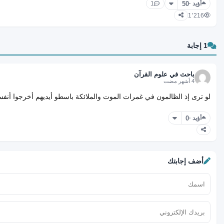
50
أؤيد ·
1
1٬216
1 إجابة
باحث في علوم القرآن
4 أشهر مضت
لو ترى إذ الظالمون في غمرات الموت والملائكة باسطو أيديهم أخرجوا أنف
0
أؤيد ·
أضف إجابتك