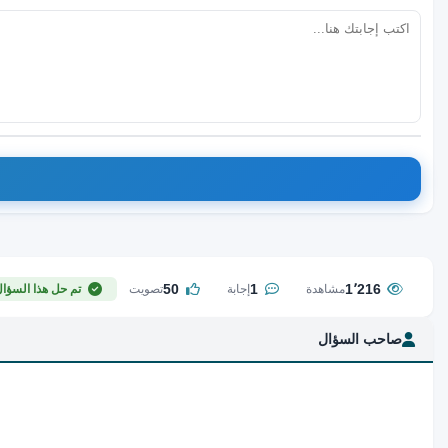
50
1
1٬216
مشاهدة
إجابة
تصويت
تم حل هذا السؤا
صاحب السؤال